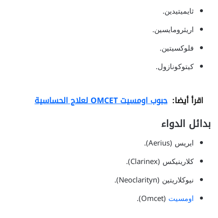
ثايميتيدين.
اريثرومايسين.
فلوكسيتين.
كيتوكونازول.
اقرأ أيضا:
حبوب اومسيت OMCET لعلاج الحساسية
بدائل الدواء
ايريس (Aerius).
كلارينيكس (Clarinex).
نيوكلاريتين (Neoclarityn).
اومسيت
(Omcet).