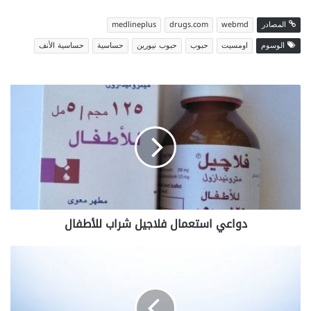
المصادر
webmd
drugs.com
medlineplus
الوسوم
اومسيت
حبوب
حبوب نيورين
حساسية
حساسية الأنف
دواعي
استعمال
فلاجيل
شراب
للأطفال
دواعي استعمال فلاجيل شراب للأطفال
أسرع
طريقة
لخفض
السكر
المرتفع