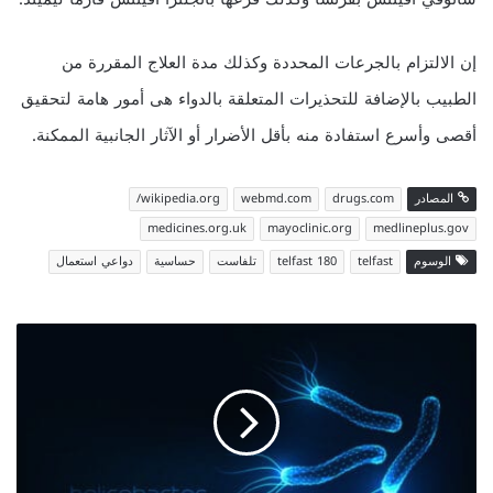
إن الالتزام بالجرعات المحددة وكذلك مدة العلاج المقررة من
الطبيب بالإضافة للتحذيرات المتعلقة بالدواء هى أمور هامة لتحقيق
أقصى وأسرع استفادة منه بأقل الأضرار أو الآثار الجانبية الممكنة.
المصادر
drugs.com
webmd.com
wikipedia.org/
medicines.org.uk
mayoclinic.org
medlineplus.gov
الوسوم
telfast
telfast 180
تلفاست
حساسية
دواعي استعمال
أفضل
روشتة
لعلاج
جرثومة
المعدة