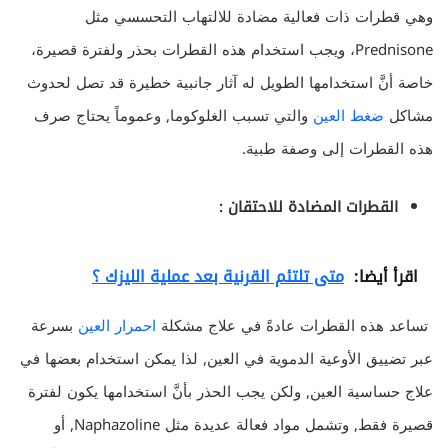
وهي قطرات ذات فعالية مضادة للالتهاب التحسسي مثل
Prednisone، ويجب استخدام هذه القطرات بحذر ولفترة قصيرة،
خاصة أنَّ استخدامها الطويل له آثار جانبية خطيرة قد تصل لحدوث
مشاكل
ضغط العين
والتي تسبب الغلوكوما, وعموماً يحتاج صرف
هذه القطرات إلى وصفة طبية.
القطرات المضادة للاحتقان :
اقرأ أيضا:
متى تلتئم القرنية بعد عملية الليزك ؟
تساعد هذه القطرات عادةً في علاج مشكلة
احمرار العين
بسرعة
عبر تضييق الأوعية الدموية في العين, لذا يمكن استخدام بعضها في
علاج حساسية العين, ولكن يجب الحذر بأنَّ استخدامها يكون لفترة
قصيرة فقط, وتشمل مواد فعالة عديدة مثل Naphazoline, أو