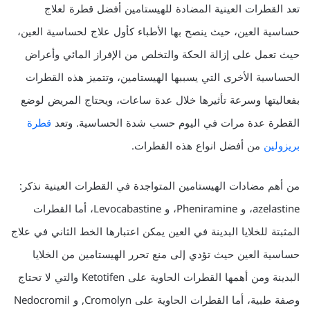
تعد القطرات العينية المضادة للهيستامين أفضل قطرة لعلاج
حساسية العين، حيث ينصح بها الأطباء كأول علاج لحساسية العين،
حيث تعمل على إزالة الحكة والتخلص من الإفراز المائي وأعراض
الحساسية الأخرى التي يسببها الهيستامين، وتتميز هذه القطرات
بفعاليتها وسرعة تأثيرها خلال عدة ساعات، ويحتاج المريض لوضع
القطرة عدة مرات في اليوم حسب شدة الحساسية. وتعد
قطرة
بريزولين
من أفضل انواع هذه القطرات.
من أهم مضادات الهيستامين المتواجدة في القطرات العينية نذكر:
azelastine، و Pheniramine، و Levocabastine، أما القطرات
المثبتة للخلايا البدينة في العين يمكن اعتبارها الخط الثاني في علاج
حساسية العين حيث تؤدي إلى منع تحرر الهيستامين من الخلايا
البدينة ومن أهمها القطرات الحاوية على Ketotifen والتي لا تحتاج
وصفة طبية، أما القطرات الحاوية على Cromolyn, و Nedocromil