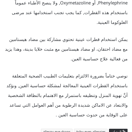
Phenylephrine, أو Oxymetazoline, ولا ينصح الأطباء عموماً
باستخدام هذه القطرات, كما يجب تجنب استخدامها عند مرضى
الغلوكوما العينية.
يمكن استخدام قطرات عينية تحتوي مشاركة بين مضاد هيستامين
مع مضاد احتقان، او مضاد هيستامين مع مثبت خلايا بدينة، وهذا يزيد
من فعالية علاج حساسية العين.
نوصي ختاماً بضرورة الالتزام بتعليمات الطبيب الصحية المتعلقة
باستخدام القطرات العينية المعالجة لمشكلة حساسية العين, ونؤكد
أنَّ تهوية المنزل وتنظيفه باستمرار مع الاهتمام بالنظافة الشخصية
والابتعاد عن الاماكن شديدة الرطوبة من أهم العوامل التي تساعد
على الوقاية من حدوث حساسية العين .
المصادر
itchy-eyes-allergies
allergy-eye-drops