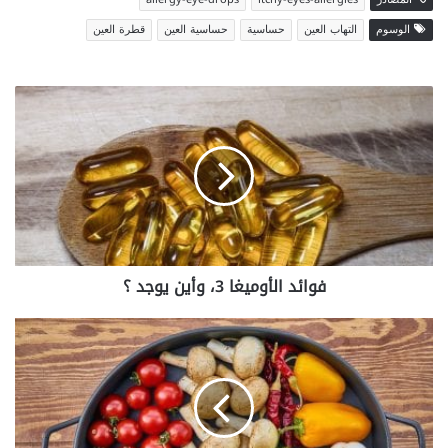
الوسوم
التهاب العين
حساسية
حساسية العين
قطرة العين
فوائد
الأوميغا
3،
وأين
يوجد
؟
فوائد الأوميغا 3، وأين يوجد ؟
فوائد
الألياف
الغذائية
صحياً