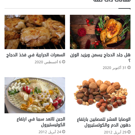
ف
ت
ا
ق
ل
ا
ح
و
م
م
ض
ا
ا
ل
ل
ت
ن
ج
هل جلد الدجاج يسمن ويزيد الوزن
السعرات الحرارية في فخذ الدجاج
و
ا
؟
6 أغسطس 2020
و
ع
31 أكتوبر 2020
ي
ي
د
و
ت
ت
و
ف
ر
الجبن لاتعد سببا في ارتفاع
الوصايا العشر للمصابين بارتفاع
ف
الكوليستيرول
دهون الدم والكولستيرول
ي
24 أبريل 2012
29 أبريل 2012
ب