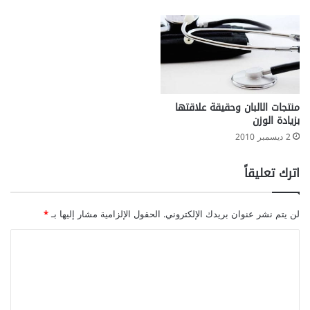
ر
ا
ع
م
أ
ش
ج
منتجات الالبان وحقيقة علاقتها
ا
بزيادة الوزن
ر
2 ديسمبر 2010
ا
ل
اترك تعليقاً
ح
و
ر
لن يتم نشر عنوان بريدك الإلكتروني.
الحقول الإلزامية مشار إليها بـ
*
ا
ل
ت
ع