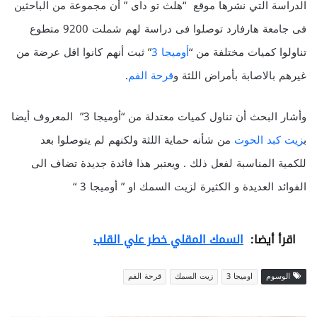
الدراسة التي نشرها موقع “هلث تو داى ” أن مجموعة من الباحثين
فى جامعة هارفارد توصلوا فى دراسة لهم شملت 9200 متطوع
تناولوا كميات مختلفة من “
أوميجا 3
” ثبت أنهم كانوا اقل عرضة من
غيرهم بالاصابة بأمراض اللثة و
قرحة الفم
.
وأشار البحث أن تناول كميات معتدلة من “أوميجا 3” المعروف أيضا
ب
زيت كبد الحوت
من شأنه حماية اللثة ولكنهم لم يتوصلوا بعد
للكمية المناسبة لفعل ذلك . ويعتبر هذا فائدة جديدة تضاف الى
الفوائد العديدة و الكثيرة لزيت السمك او ” أوميجا 3 “
اقرأ أيضا:
السمك المقلي خطر علي القلب
الوسوم
اوميجا 3
زيت السمك
قرحة الفم