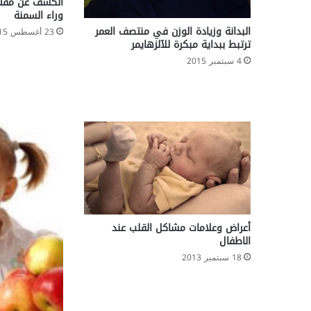
الكشف عن مفتا
ك
وراء السمنة
ا
البدانة وزيادة الوزن في منتصف العمر
23 أغسطس 2015
ل
ترتبط ببداية مبكرة للآلزهايمر
آ
4 سبتمبر 2015
خ
ر
و
ن
أعراض وعلامات مشاكل القلب عند
الاطفال
18 سبتمبر 2013