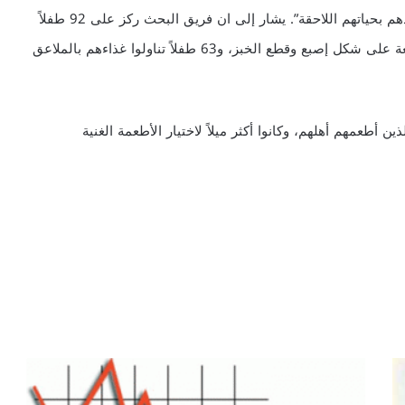
هذا يساعد الأطفال على تحديد ما يمكنهم أكله بطريقة تفيدهم بحياتهم اللاحقة”. يشار إلى ان فريق البحث ركز على 92 طفلاً
تناولوا بمرحلة الفطام أطعمة بأيديهم ، مثل الفاكهة المقطعة على شكل إصبع وقطع الخبز، و63 طفلاً تناولوا غذاءهم بالملاعق
ين أطعمهم أهلهم، وكانوا أكثر ميلاً لاختيار الأطعمة الغنية
ك
ث