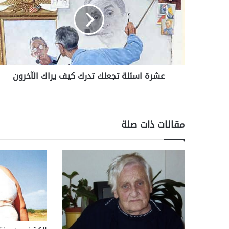
ر
ة
ا
س
ئ
ل
ة
عشرة اسئلة تجعلك تدرك كيف يراك الآخرون
ت
ج
ع
ل
ك
مقالات ذات صلة
ت
د
ر
ك
ك
ي
ف
ي
ر
ا