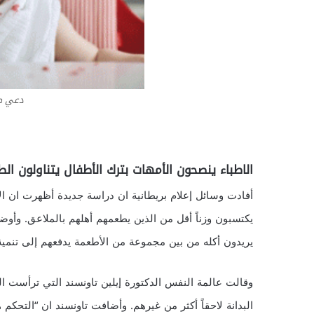
دعي طف
الاطباء ينصحون الأمهات بترك الأطفال يتناولون الط
أفادت وسائل إعلام بريطانية ان دراسة جديدة أظهرت ان الأ
يكتسبون وزناً أقل من الذين يطعمهم أهلهم بالملاعق. وأوضح
يريدون أكله من بين مجموعة من الأطعمة يدفعهم إلى تنم
وقالت عالمة النفس الدكتورة إيلين تاونسند التي ترأست ا
البدانة لاحقاً أكثر من غيرهم. وأضافت تاونسند ان “التحكم 