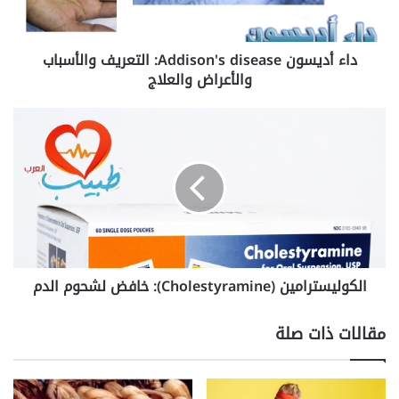
والأعراض
والعلاج
داء أديسون Addison's disease: التعريف والأسباب
والأعراض والعلاج
الكوليسترامين
(Cholestyramine):
خافض
لشحوم
الدم
الكوليسترامين (Cholestyramine): خافض لشحوم الدم
مقالات ذات صلة