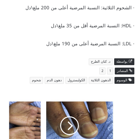
· الشحوم الثلاثية: النسبة المرضية أعلى من 200 ملغ\دل
· HDL: النسبة المرضية أقل من 35 ملغ\دل
· LDL: النسبة المرضية أعلى من 190 ملغ\دل
بواسطة
د. كنان الطرح
المصادر
1
2
الوسوم
الدهون الثلاثية
الكولبسترول
دهون الدم
شحوم
داء
أديسون
Addison's
disease:
التعريف
والأسباب