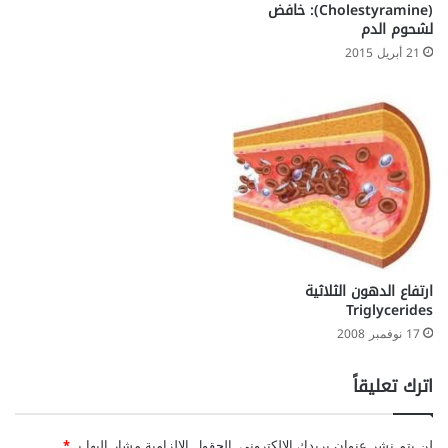
(Cholestyramine): خافض
لشحوم الدم
21 أبريل 2015
ارتفاع الدهون الثلاثية
Triglycerides
17 نوفمبر 2008
اترك تعليقاً
لن يتم نشر عنوان بريدك الإلكتروني.
الحقول الإلزامية مشار إليها بـ
*