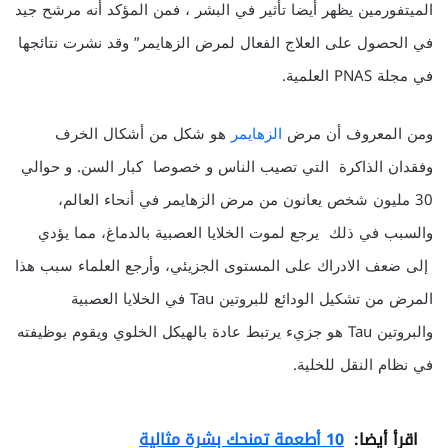
الميتفورمين يظهر أيضا تأثير في البشر ، فمن المؤكد أنه مرشح جيد
في الحصول على العلاج الفعال لمرض الزهايمر” وقد نشرت نتائجها
في مجلة PNAS العلمية.
ومن المعروف أن مرض
الزهايمر
هو شكل من أشكال الخرف
وفقدان الذاكرة التي تصيب الناس و خصوصا كبار السن. و حوالي
30 مليون شخص يعانون من مرض الزهايمر في أنحاء العالم،
والسبب في ذلك يرجع لموت الخلايا العصبية بالدماغ، مما يؤدي
إلى ضعف الادراك على المستوى الجزيئي، وأرجع العلماء سبب هذا
المرض من تشكيل الودائع للبروتين Tau في الخلايا العصبية
والبروتين Tau هو جزيء يرتبط عادة بالهيكل الخلوي ويقوم بوظيفته
في نظام النقل للخلية.
اقرأ أيضا:
10 أطعمة تمنحك بشرة مثالية