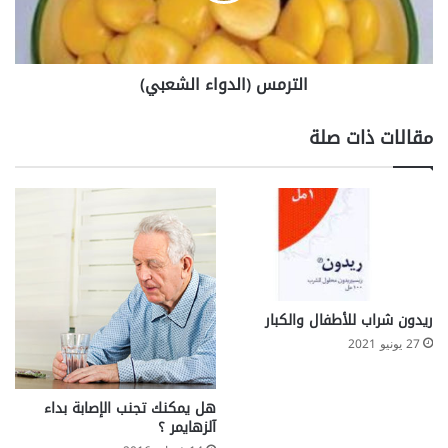
ي
(
ا
ا
ل
ل
الترمس (الدواء الشعبي)
ج
د
س
و
م
ا
مقالات ذات صلة
ء
ا
ل
ش
ع
ب
ي
)
ريدون شراب للأطفال والكبار
27 يونيو 2021
هل يمكنك تجنب الإصابة بداء
آلزهايمر ؟