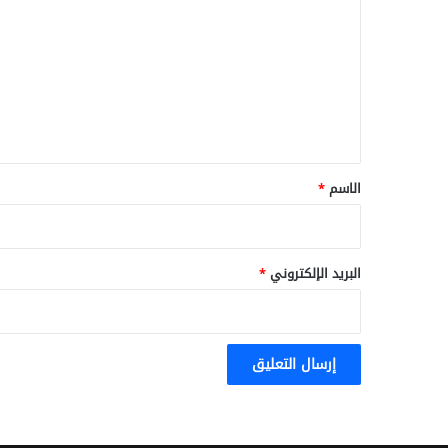
ل
ت
ع
ل
ي
ق
*
الاسم
*
البريد الإلكتروني
*