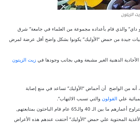
يت الزيتون
 داي” والذي قام بأعداده مجموعة من العلماء في جامعة” شرق
ي كميات جيدة من حمض “الأوليك” يكونوا بشكل واضح أقل عرضة لمرض
لأحادية الدهنية الغير مشبعة وهي بجانب وجودها في
زيت الزيتون
، أنه من الواضح أن أحماض “الأوليك” تساعد في منع إصابة
ميائية علي
القولون
والتي تسبب الالتهاب”.
وشمل البحث ما يقرب من 25 ألف مواطن بريطاني ممن تتراوح أعمارهم ما بين الـ 40 والـ65 عام قام الباحثون بمتابعتهم,
 والأغذية المحتوية علي حمض “الأوليك” أختفت عندهم هذه الأعراض