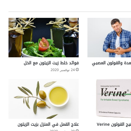
ب
ب
ا
ل
أ
و
ل
ل
م
ش
معدة والقولون العصبي
فوائد خلط زيت الزيتون مع الخل
ا
24 نوفمبر 2020
ك
ل
ا
ل
ق
ل
ب
لقولون Verine
علاج القمل في المنزل بزيت الزيتون