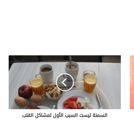
ا
ل
س
م
ن
ة
ل
ي
س
السمنة ليست السبب الأول لمشاكل القلب
ت
ا
ل
س