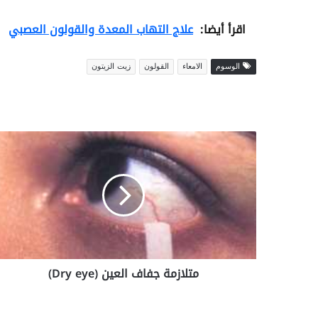
اقرأ أيضا:
علاج التهاب المعدة والقولون العصبي
الوسوم
الامعاء
القولون
زيت الزيتون
م
ت
ل
ا
ز
م
ة
ج
ف
متلازمة جفاف العين (Dry eye)
ا
ف
ا
ل