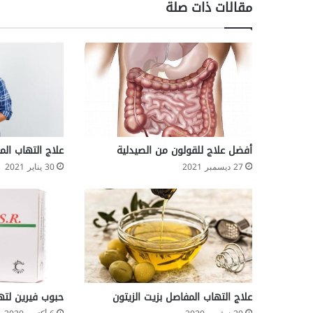
مقالات ذات صلة
ع
ي
ن
(
D
r
y
e
y
e
أفضل علاج للقولون من الصيدلية
علاج التهاب ال
)
27 ديسمبر 2021
30 يناير 2021
علاج التهاب المفاصل بزيت الزيتون
حبوب فيرين لتهيج ا