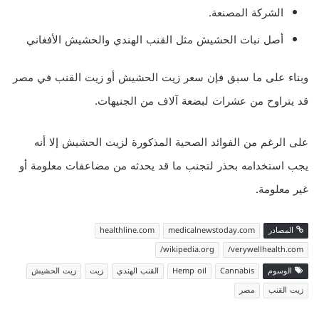
الشركة المصنعة.
أصل نبات الحشيش مثل القنب الهندي والحشيش الأفغاني
وبناء على ما سبق فإن سعر زيت الحشيش أو زيت القنب في مصر
قد يتراوح من عشرات لبضعة آلاف من الجنيهات.
على الرغم من الفوائد الصحية المذكورة لزيت الحشيش إلا أنه
يجب استخدامه بحذر لتجنب ما قد يحدثه من مضاعفات معلومة أو
غير معلومة.
المصادر
medicalnewstoday.com
healthline.com
wikipedia.org/
verywellhealth.com/
الوسوم
Cannabis
Hemp oil
القنب الهندي
زيت
زيت الحشيش
زيت القنب
مصر