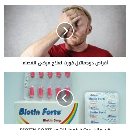
أقراص
دوجماتيل
فورت
لعلاج
مرضى
الفصام
أقراص دوجماتيل فورت لعلاج مرضى الفصام
كبسولات
بيوتين
فورت
للشعر
BIOTIN
FORTE