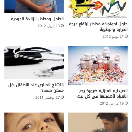
ث
ي
اً
الحامل ومخاطر الزائدة الدودية
ت
حلول لمواجهة مخاطر ارتفاع درجة
ن
13 أبريل 2012
الحرارة والرطوبة
ت
21 يونيو 2012
ج
ا
ل
أ
ف
ي
و
ن
التشنج الحراري عند الاطفال هل
ممكن منعه؟
الصيدلية المنزلية ضرورة يجب
الانتباه لأهميتها فى كل بيت
27 نوفمبر 2011
19 مارس 2012