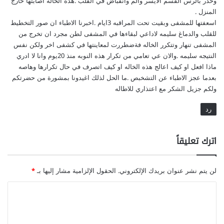
وخدر بالرس القسم الايسر والم وانقباض في القلب .هذه الخاله اصابتها خارج
المنزل .
اسعفتها للمشفى وبقيت تحت المراقبه 3ايام .اخبرنا الاطباء ان صور التخطيط
للقلب والدماغ سليمه لاداعي لبقاءها في المشفى لطن مجرد ان تخرج من
المشفى تنهار وتتكرر الخاله فةضطررت لمعاينتها في كشفى اخر ولكن نفس
النتيجه سليمه .والان عي تعامي من تكرار هذه النوبه منذ 20يوم وانا لا ادري
ماذا افعل او كيف اعالج هذه الخاله او كيف اتصرف في حال تكرارها وهاصه
بعدما عجز الاطباء عن التشخبص .ما الحل لذلك اغيدونا بمشورة من حضرتكم
ولكم جزيل الشكر مع اعتذاري للاطاله
رد
اترك تعليقاً
لن يتم نشر عنوان بريدك الإلكتروني.
الحقول الإلزامية مشار إليها بـ
*
ا
ل
ت