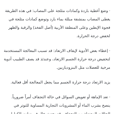
· وضع أغطية باردة وكمادات مثلجة على المصاب: في هذه الطريقة
يغطى المصاب بمنشفة مبللة بماء بارد وتوضع كمادات مثلجة في
فجوة الإبطين وعلى المنطقة الأربية (أصل الفخذ) والرقبة والظهر
لخفض درجة الحرارة.
· إعطاء بعض الأدوية لإيقاف الارتعاد: قد تسبب المعالجة المستخدمة
لتخفيض درجة حرارة الجسم الارتعاد، وعندئذ قد يصف الطبيب أدوية
مرخية للعضلات مثل البنزوديازبين.
يزيد الارتعاد درجة حرارة الجسم مما يجعل المعالجة أقل فعالية.
· تعد الإماهة أو تعويض السوائل في حالة التجفاف أمراً ضرورياً.
ينصح بشرب الماء أو المشروبات التجارية المساوية للتوتر في
الحالات المعتدلة من التجفاف. قد يحدث خلل في توازن الكهارل