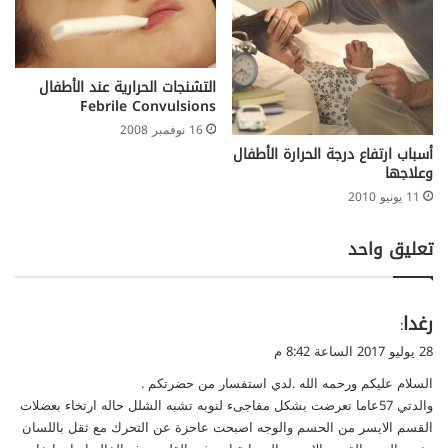
التشنجات الحرارية عند الأطفال
Febrile Convulsions
16 نوفمبر 2008
أسباب ارتفاع درجة الحرارة الأطفال
وعلاجها
11 يونيو 2010
تعليق واحد
ي
رغدا
:
ق
28 يوليو 2017 الساعة 8:42 م
و
السلام عليكم ورحمه الله .لدي استفسار من حضرتكم .
ل
والدتي 57عاما تعرضت بشكل مفاجىء لنوبه تشبه الشلل حاله ارتخاء بعضلات
القسم الايسر من الحسم والوجه اصبحت عاحزة عن التحرك مع ثقل باللسان