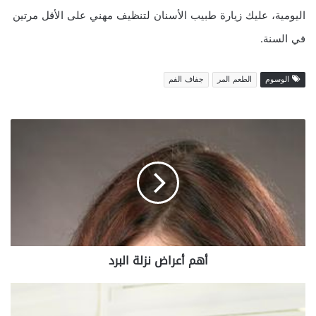
اليومية، عليك زيارة طبيب الأسنان لتنظيف مهني على الأقل مرتين
في السنة.
الوسوم
الطعم المر
جفاف الفم
أ
ه
م
أ
ع
ر
ا
ض
ن
أهم أعراض نزلة البرد
ز
ل
ة
ع
ا
ل