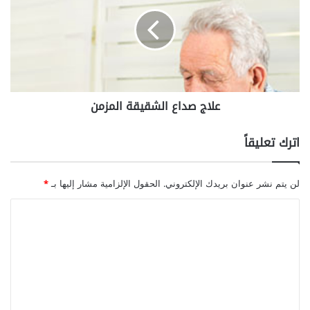
ل
ا
ب
ج
ر
ص
د
د
ا
ع
ا
علاج صداع الشقيقة المزمن
ل
ش
ق
اترك تعليقاً
ي
ق
ة
لن يتم نشر عنوان بريدك الإلكتروني.
الحقول الإلزامية مشار إليها بـ
*
ا
ل
ا
م
ل
ز
ت
م
ن
ع
ل