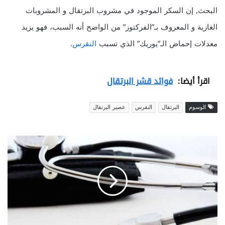
البحث, إن السكر الموجود في مشروب البرتقال و المشروبات
الغازية و المعروف بـ”الفركتوز” من الواضح أنه السبب، فهو يزيد
معدلات إحماض الـ”يوريك” الذي تسبب
النقرس
.
اقرأ أيضا:
فوائد قشر البرتقال
الوسوم
البرتقال
النقرس
عصير البرتقال
م
ك
ت
ش
ف
ع
ل
ا