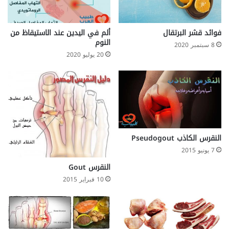
ي
و
م
ل
ه
ا
فوائد قشر البرتقال
ألم في اليدين عند الاستيقاظ من
د
ت
النوم
8 سبتمبر 2020
د
ة
20 يوليو 2020
ة
ت
ب
ق
ا
ل
ل
ل
ت
م
و
ن
ق
م
ف
خ
النقرس الكاذب Pseudogout
ل
ا
7 يونيو 2015
ع
ط
النقرس Gout
د
ر
م
10 فبراير 2015
ا
و
ل
ج
ق
و
ل
د
ب