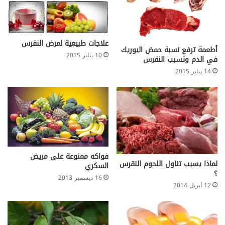
ت
م
و
ي
علاجات طبيعية لمرض النقرس
ل
أطعمة ترفع نسبة حمض اليوريك
10 يناير 2015
في الدم وتسبب النقرس
14 يناير 2015
فواكه ممنوعة على مريض
لماذا يسبب تناول اللحوم النقرس
السكري
؟
16 ديسمبر 2013
12 أبريل 2014