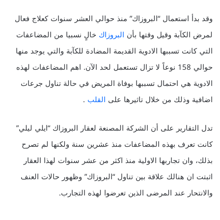
وقد بدأ استعمال “البروزاك” منذ حوالي العشر سنوات كعلاج فعال
لمرض الكآبة وقيل وقتها بأن
البروزاك
خالٍ نسبيا من المضاعفات
التي كانت تسببها الادوية القديمة المضادة للكآبة والتي يوجد منها
حوالي 158 نوعاً لا تزال تستعمل لحد الآن. اهم المضاعفات لهذه
الادوية هي احتمال تسببها بوفاة المريض في حالة تناول جرعات
اضافية وذلك من خلال تاثيرها على
القلب
.
تدل التقارير على أن الشركة المصنعة لعقار البروزاك “ايلي ليلي”
كانت تعرف بهذه المضاعفات منذ عشرين سنة ولكنها لم تصرح
بذلك، وان تجاربها الاولية منذ اكثر من عشر سنوات لهذا العقار
اثبتت ان هنالك علاقة بين تناول “البروزاك” وظهور حالات العنف
والانتحار عند المرضى الذين تعرضوا لهذه التجارب.