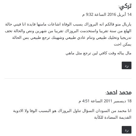
ي
تركي
:
ق
14 أبريل 2016 الساعة 9:32 م
و
ياريال منو قالكم انه البروزاك يسبب الوفاة اشاعات مامنها فايدة انا فيني حالة
ل
الهلع من سنة تقريبا واستخدمت البروزاك تقريبا من شهرين ونص والحالة تخف
تدريجيا وتخليك طبيعي وتنام عادي طبيعي وشهيتك ترجع طبيعي بس الحالة
يمكن احت
مال يباله وقت كافي لين ترجع مثل ماهي
رد
ي
محمد احمد
:
ق
18 ديسمبر 2011 الساعة 4:51 م
و
انا محمد من السودان السؤال تناول البروزاك هو البسبب الوفا ولا الادوية
ل
القديمة المضادة للكآبة
رد