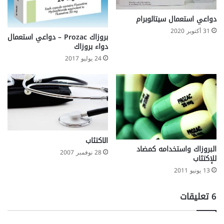
u
r
دواعي استعمال سيتالوبرام
e
31 أكتوبر 2020
بروزاك Prozac – دواعي استعمال
,
دواء بروزاك
f
i
24 يوليو 2017
t
s
)
الاكتئاب
البروزاك واستخدامه كمضاد
28 نوفمبر 2007
للإكتئاب
13 يونيو 2011
‫6 تعليقات