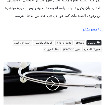
المراقبة الطبية لفترة معينة لحين ظهورالتاثير الايجابي أو السلبي
للعقار، وان يكون تناوله بواسطة وصفة طبية وليس بصورة مباشرة
من رفوف الصيدليات كما هو الان في عدد من بلادنا العربية.
د / ياسر متولى
الوسوم
prozac
prozac علاج
البروزاك والجنس
البروزاك والنوم
بروزاك 20 ملغ
بروزاك prozac
عقار البروزاك
ا
س
ب
ا
ب
و
ع
ل
ا