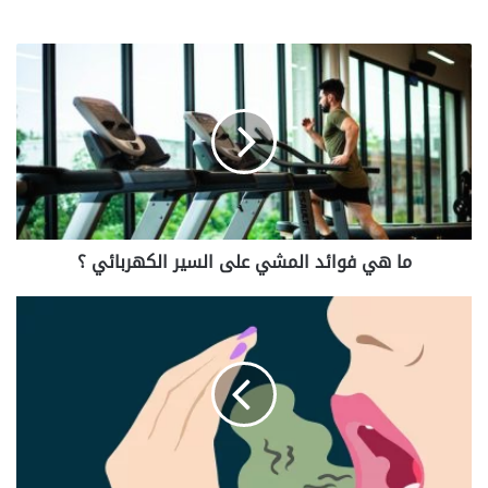
ما
هي
فوائد
المشي
على
السير
الكهربائي
؟
ما هي فوائد المشي على السير الكهربائي ؟
كيف
أعرف
أن
رائحة
الفم
من
المعدة