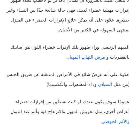
لا ينبغي عليك بالضرورة أن تصابي بالذعر لو لاحظتِ فجأة ظهور
إفرازات مهبلية خضراء لديك، فهي حالة شائعة جدًا بين النساء وغير
خطيرة. علاوة على أنه يمكن علاج الإفرازات الخضراء في المنزل
بمنتهى السهولة في الكثير من الأحيان.
المتهم الرئيسي وراء ظهور تلك الإفرات خضراء اللون هو إصابتك
بالفطريات و
مرض التهاب المهبل
.
علاوة على أنه عرضٌ شائع في الأمراض المنتقلة عن طريق الجنس
(من مثل
السيلان
وداء المشعرات والكلاميديا).
عمومًا سوف يكون عندك لو كنت تشتكين من إفرازات خضراء
أعراض أخرى، مثل تخريش المهبل والانزعاج فيه وألم عند التبول
والألم الحوضي
.