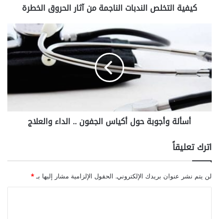
كيفية التخلص الندبات الناجمة من آثار الحروق الخطرة
ل
ص
ا
أ
ل
س
ن
أ
د
ل
ب
ة
ا
و
ت
أ
ا
ج
ل
و
أسألة وأجوبة حول أكياس الجفون .. الداء والعلاج
ن
ب
ا
ة
ج
ح
اترك تعليقاً
م
و
ة
ل
م
أ
لن يتم نشر عنوان بريدك الإلكتروني.
الحقول الإلزامية مشار إليها بـ
*
ن
ك
آ
ي
ا
ث
ا
ل
ا
س