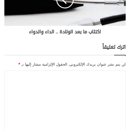
ا
ب
م
ا
ب
اكتئاب ما بعد الولادة .. الداء والدواء
ع
د
ا
اترك تعليقاً
ل
و
ل
لن يتم نشر عنوان بريدك الإلكتروني.
الحقول الإلزامية مشار إليها بـ
*
ا
د
ا
ة
ل
.
ت
.
ا
ع
ل
ل
د
ا
ي
ء
ق
و