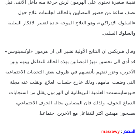
قنينة صغيرة تحتوي على الهرمون لرش جرعة منه داخل الأنف، قبل
نصف ساعة من حضور المصابين بالحالة، لجلسات علاج حول
«السلوك الإدراكي»، وهو العلاج الموجه عادة لتغيير الافكار السلبية
والسلوك السلبي.
وقال هنريكس ان النتائج الأولية تشير الى ان هرمون «اوكسيتوسن»
قد أدى الى تحسين تهيؤ المصابين بهذه الحالة للتفاعل بينهم وبين
الآخرين، وعزز ثقتهم بأنفسهم في ظروف بعض التحديات الاجتماعية
التي وضعت امامهم، وذلك خارج جلسات العلاج. ونقلت عنه مجلة
«نيوساينتست» العلمية البريطانية ان الهرمون يقلل من استجابات
الدماغ للخوف، ولذلك فان المصابين بحالة الخوف الاجتماعي،
يصبحون مهيئين اكثر للتفاعل مع الآخرين اجتماعيا.
المصدر
:
masrawy