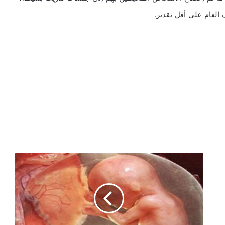
 العام على أقل تقدير.
أ
س
ب
ا
ب
ت
أ