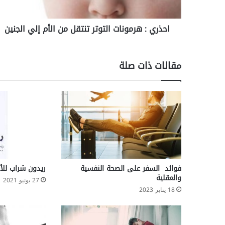
ر
م
احذري : هرمونات التوتر تنتقل من الأم إلي الجنين
و
ن
ا
ت
مقالات ذات صلة
ا
ل
ت
و
ت
ر
ت
ن
ت
ق
فوائد السفر على الصحة النفسية
ريدون شراب للأط
ل
والعقلية
27 يونيو 2021
م
18 يناير 2023
ن
ا
ل