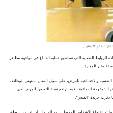
قوية تتحدي الزهايمر
ادة الروابط العصبية التي تستطيع حماية الدماغ في مواجهة مظاهر
فة وغير المؤثرة.
لنفسية والاجتماعية للمرض، على سبيل المثال ممتهني الوظائف
 الشيخوخة الدماغية ، فيما ترتفع نسبة التعرض للمرض لدى
ا ذكرت جريدة “القبس”.
ا ما تم إخضاع الأشخاص المحيطين بهم إلى جلسات تدريب بسيطة،