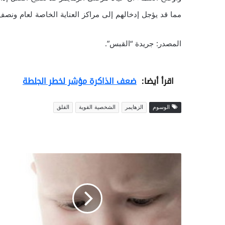
مما قد يؤجل إدخالهم إلى مراكز العناية الخاصة لعام ونصف
المصدر: جريدة “القبس”.
اقرأ أيضا:
ضعف الذاكرة مؤشر لخطر الجلطة
الوسوم
الزهايمر
الشخصية القوية
القلق
ا
ح
ذ
ر
ي
:
ه