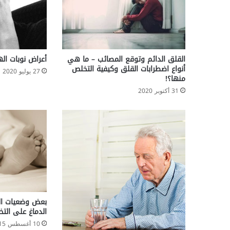
أ
م
إ
ل
ي
ا
القلق الدائم وتوقع المصائب – ما هي
أعراض نوبات اله
ل
أنواع اضطرابات القلق وكيفية التخلص
27 يوليو 2020
منها؟!
ج
ن
31 أكتوبر 2020
ي
ن
بعض وضعيات ال
الدماغ على الت
10 أغسطس 2015