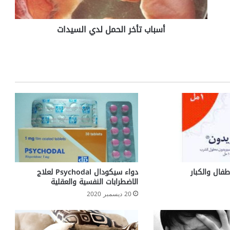
خ
ر
أسباب تأخر الحمل لدي السيدات
ا
ل
ح
م
ل
ل
د
ي
ا
ل
س
ي
د
ا
فال والكبار
دواء سيكودال Psychodal لعلاج
ت
الاضطرابات النفسية والعقلية
20 ديسمبر 2020