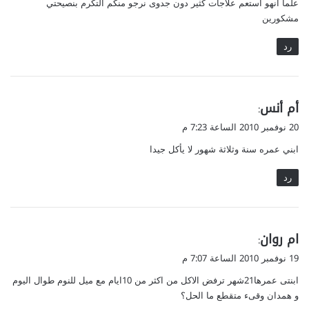
علما انهو استعم علاجات كثير دون جدوى نرجو منكم التكرم بنصيحتي
مشكورين
رد
ي
أم أنس
:
ق
20 نوفمبر 2010 الساعة 7:23 م
و
ابني عمره سنة وثلاثة شهور لا يأكل جيدا
ل
رد
ي
ام روان
:
ق
19 نوفمبر 2010 الساعة 7:07 م
و
ابنتى عمرها21شهر ترفض الاكل من اكثر من 10ايام مع ميل للنوم طوال اليوم
ل
و همدان وقىء متقطع ما الحل؟