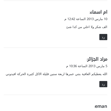
ي
ام اسماء
:
ق
10 مارس 2013 الساعة 12:42 م
و
الف شكر ولا احلي من كدا شئ
ل
رد
ي
مراد الجزائر
:
ق
5 مارس 2013 الساعة 10:36 م
و
الله يعطيكم العافية بنتي عمرها اربعة سنين قليلة الاكل كثيرة الحركة افيدوني
ل
رد
ي
eman
:
ق