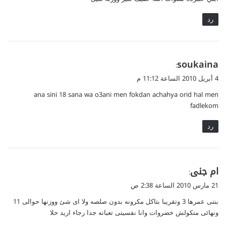
ل
رد
ي
soukaina
:
ق
4 أبريل 2010 الساعة 11:12 م
و
ana sini 18 sana wa o3ani men fokdan achahya orid hal men
ل
fadlekom
رد
ي
ام جنى
:
ق
21 مارس 2010 الساعة 2:38 ص
و
بنتى عمرها 3 وتقريبا بتاكل مكرونه بدون صلصه ولا اى شئ ووزنها حوالى 11
ل
ونهائى متكولش خضروات وانا نفسيتى تعبانه جدا رجاء اريد حلا