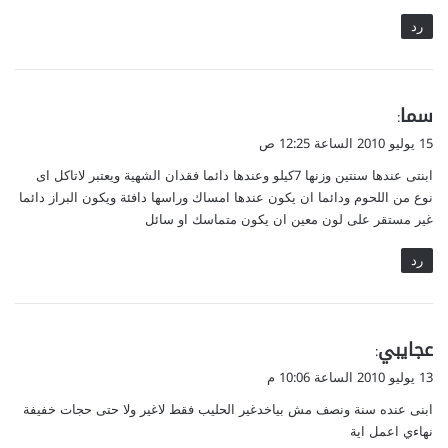
رد
ي
سما
:
ق
15 يوليو 2010 الساعة 12:25 ص
و
ابنتى عندها سنتين وزنها 7كيلو وعندها دائما فقدان الشهية ويعتبر لاتاكل اى
ل
نوع من اللحوم ودائما ان يكون عندها امساك وراسها دافئة ويكون البراز دائما
غير مستقر على لون معين ان يكون متماسك او سائل
رد
ي
عجايبي
:
ق
13 يوليو 2010 الساعة 10:06 م
و
ابنى عنده سنة ونصف مش بياخدغير الحليب فقط لاغير ولا حتى حجات خفيفة
ل
نهاءي اعمل اية