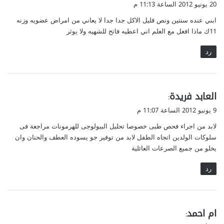
20 يونيو 2012 الساعة 11:13 م
و
ابني عنده سنتين ونص قليل الاكل جدا جدا لا يعاني من امراض عضويه وزنه
ل
11ك ماذا افعل مع العلم اني اعطيه فاتح للشهيه ولا يوثر
رد
ي
العابد فريدة
:
ق
9 يونيو 2012 الساعة 11:07 م
و
لابد من اجراء فحص طبى خصوصا تحليل البيولوجى للهرمونات مراجعة فى
ل
سلوكات الولدين اتجاه الطفل لابد من توفير جو يسوده العطف والحنان وان
يخلو من جميع الصرعات العائلية
رد
ي
ام احمد
:
ق