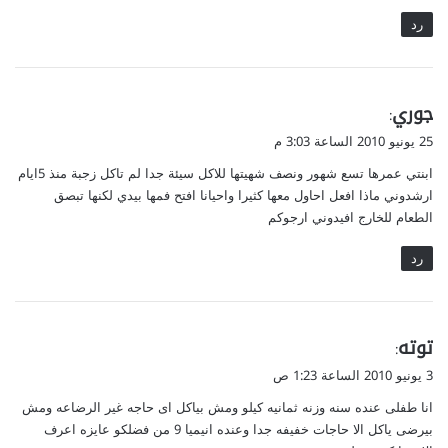
رد
ي
جوري
:
ق
25 يونيو 2010 الساعة 3:03 م
و
ابنتي عمرها تسع شهور ونصف شهيتها للاكل سيئة جدا لم تاكل زجبة منذ 5ايام
ل
ارشدوني ماذا افعل احاول معها كثيرا واحيانا افتح فمها بيدي لكنها تبصق
الطعام للخارج افيدوني ارجوكم
رد
ي
توته
:
ق
3 يونيو 2010 الساعة 1:23 ص
و
انا طفلى عنده سنه وزنه ثمانيه كيلو ومش بياكل اى حاجه غير الرضاعه ومش
ل
بيرضى ياكل الا حاجات خفيفه جدا وعنده انيميا 9 من فضلكو عايزه اعرف