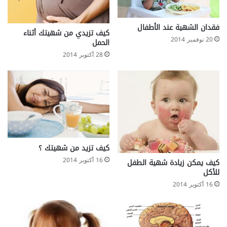
G
أ
L
م
i
ر
فقدان الشهية عند الأطفال
كيف تزيدي من شهيتك أثناء
p
ا
20 نوفمبر 2014
الحمل
o
ض
m
28 أكتوبر 2014
ا
a
ل
s
س
s
ك
a
ر
g
و
e
ا
b
ل
y
ق
كيف تزيد من شهيتك ؟
E
ل
16 أكتوبر 2014
n
كيف يمكن زيادة شهية الطفل
ب
للأكل
d
e
16 أكتوبر 2014
r
m
o
l