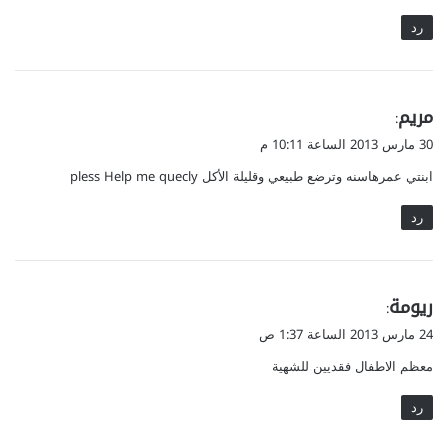
رد
ي
مريم
:
ق
30 مارس 2013 الساعة 10:11 م
و
ابنتي عمرهاسنه وترضع طبيعي وقليلة الأكل pless Help me quecly
ل
رد
ي
ريومة
:
ق
24 مارس 2013 الساعة 1:37 ص
و
معظم الاطفال فقديين للشهية
ل
رد