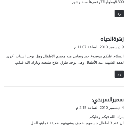
8.300وطولها77وعمرها سنة وشهر
رد
ي
زهرةالحياه
:
ق
9 ديسمبر 2010 الساعة 11:07 م
و
السلام عليكم موضوع جيد ويعاني منه معضم الأطفال وهل توجد اسباب أخري
ل
لفقد الشهية عند الأطفال وهل توجد طرق علاج طبيعيه وبارك الله فيكم.
رد
ي
سميرالسريحي
:
ق
4 ديسمبر 2010 الساعة 2:15 م
و
بارك الله فيكم وعليكم
ل
ان عند 3 اطفال جسمهم ضعيف وشهيتهم ضعيفة فماهو الحل