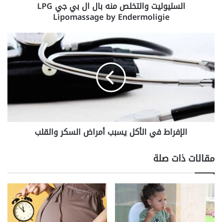
السليوليت والتخلص منه بال ال بي جي LPG
و
Lipomassage by Endermoligie
ا
ل
ت
ا
خ
ل
ل
إ
ص
ف
م
ر
ن
ا
ه
ط
ب
ف
ا
ي
ل
الإفراط في الأكل يسبب أمراض السكر والقلب
ا
ا
ل
ل
أ
مقالات ذات صلة
ب
ك
ي
ل
ج
ي
ي
س
L
ب
P
ب