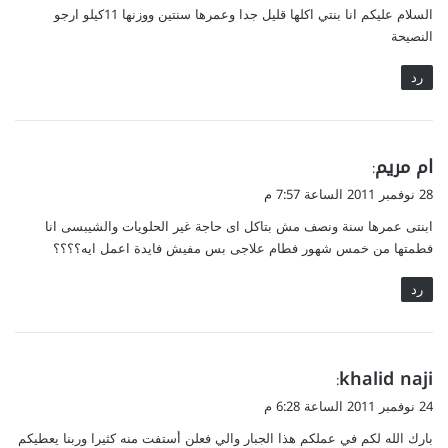
السلام عليكم انا بنتي اكلها قليل جدا وعمرها سنتين ووزنها 11كيلو ارجو
ل
النصيحة
رد
ي
ام مريم
:
ق
28 نوفمبر 2011 الساعة 7:57 م
و
ابنتى عمرها سنة ونصف مش بتاكل اى حاجة غير الحلويات والشيبسى انا
ل
فطمتها من خمس شهور فطام علاجى بس مفيش فايدة اعمل ايه؟؟؟؟
رد
ي
khalid naji
:
ق
24 نوفمبر 2011 الساعة 6:28 م
و
بارك الله لكم في عملكم هذا الجبار والي فعلن أستفت منه كثيرا وربنا يعطيكم
ل