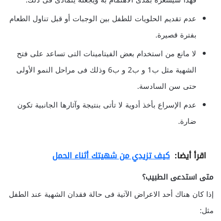
فهذا سيشعره بمدى الاهتمام به ويجعله يتمادى فى ذلك.
عدم تقديم الحلويات للطفل بين الوجبات أو قبل تناول الطعام
بفترة قصيرة.
لا مانع من استخدام بعض الفيتامينات التى تساعد على فتح
الشهية مثل ب1 و ب2 و ب6 وذلك فى مراحل النمو الأولى
حتى سن السادسة.
عدم الإسراع بأخذ أدوية لا تأتى بنتيجة وآثارها الجانبية تكون
ضارة.
اقرأ أيضا:
كيف تزيدي من شهيتك أثناء الحمل
متى استدعى الطبيب؟
إذا كان هناك أحد الاعراض الآتية فى حالة فقدان الشهية عند الطفل
مثل: