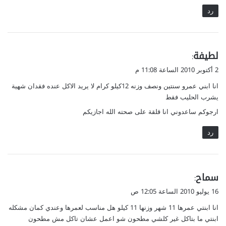
رد
ي
لطيفة
:
ق
2 أكتوبر 2010 الساعة 11:08 م
و
انا ابني عمرو سنتين ونصف وزنه 12كيلو كرام لا يريد الاكل عنده فقدان شهية
ل
يشرب الحليب فقط
ارجوكم ساعدوني انا قلقة على صحته الله اجازيكم
رد
ي
سماح
:
ق
16 يوليو 2010 الساعة 12:05 ص
و
انا ابنتي عمرها 11 شهر وزنها 11 كيلو هل مناسب لعمرها وعندي كمان مشكله
ل
ابنتي ما بتاكل غير كلشي مطحون شو اعمل عشان تاكل مش مطحون