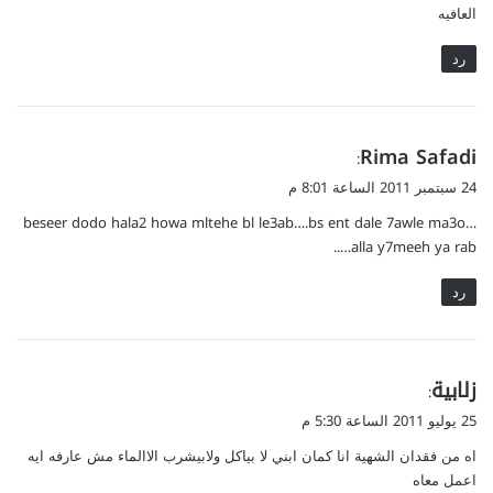
العافيه
رد
ي
Rima Safadi
:
ق
24 سبتمبر 2011 الساعة 8:01 م
و
beseer dodo hala2 howa mltehe bl le3ab….bs ent dale 7awle ma3o…
ل
alla y7meeh ya rab…..
رد
ي
زلابية
:
ق
25 يوليو 2011 الساعة 5:30 م
و
اه من فقدان الشهية انا كمان ابني لا بياكل ولابيشرب الاالماء مش عارفه ايه
ل
اعمل معاه