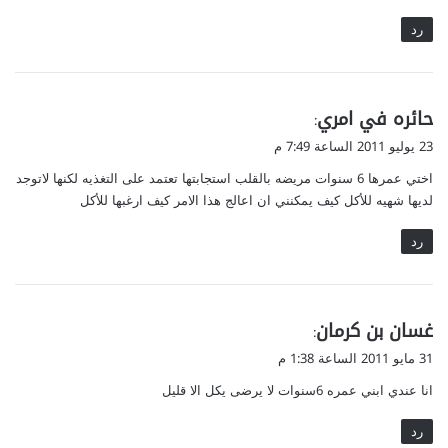
رد
ي
حائره في امري
:
ق
23 يوليو 2011 الساعة 7:49 م
و
اختي عمرها 6 سنوات مريضه بالقلب استجابتها تعتمد على التغذيه لكنها لاتوجد
ل
لديها شهيه للأكل كيف يمكنني ان اعالج هذا الامر كيف ارغبها للأكل
رد
ي
غسان بن كرمان
:
ق
31 مايو 2011 الساعة 1:38 م
و
انا عندي ابني عمره 6سنوات لا يرضى يكل الا قليل
ل
رد