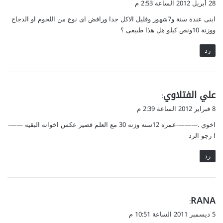
28 أبريل 2012 الساعة 2:53 م
و
ابنى عندة سنة و7شهور وقليل الاكل جدا ورافض اى نوع من اللحوم او الدجاج
ل
ووزنة 10ونص كيلو هل هذا طبيعى ؟
رد
ي
علي الفتلاوي
:
ق
8 فبراير 2012 الساعة 2:39 م
و
اخوي .———-عمره 12سنه وزنه 30 مع العلم قصير عكس اخوانه البقيه ——-
ل
ا رجو الرد
رد
ي
RANA
:
ق
5 ديسمبر 2011 الساعة 10:51 م
و