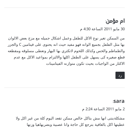
ي
ام مؤمن
:
ق
30 مايو 2011 الساعة 4:30 م
و
من الممكن تغير نوع الاكل للطفل وعمل اشكال جميله مع مزج بعض الالوان
ل
بها مثل الفلفل بجميع الوانه فهو مفيد حيث انه يحتوى على فيتامين C والجزر
والطماطم والخس وكذلك اللحوم لاتكثري بها البهار وتعطى مسلوقه ومقطعه
قطع صغيره كى يسهل على الطفل اكلها والالتزام بمواعيد الاكل مع عدم
الاكثار من الواجبات بحيث تكون متوازنه الفيتامينات
رد
ي
sara
:
ق
2 مايو 2011 الساعة 2:24 م
و
مشكلةبنتى انها مش بتاكل خالص ممكن تقعد اليوم كلة من غير اكل ولا
ل
عطيتها اكل بالعافية بترجع كل حاجة وانا عصبية وبضربهاهيا وزنها