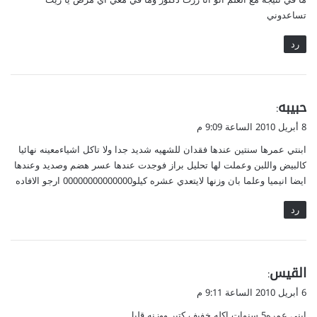
تساعدوني
رد
ي
حبيبه
:
ق
8 أبريل 2010 الساعة 9:09 م
و
ابنتي عمرها سنتين عندها فقدان للشهيه شديد جدا ولا تاكل اشياءمعينه نهائيا
ل
كالبيض واللبن وعملت لها تحليل براز فوجدت عندها عسر هضم وصديد وعندها
ايضا انيميا وعلما بان وزنها لايتعدي عشره كيلو00000000000000 ارجو الافاده
رد
ي
القيس
:
ق
6 أبريل 2010 الساعة 9:11 م
و
ابني عمره5 سنوات اكله خفيف كتير ووزنه قليل