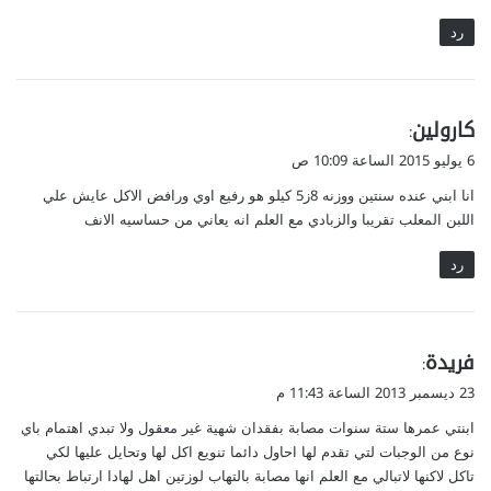
رد
ي
كارولين
:
ق
6 يوليو 2015 الساعة 10:09 ص
و
انا ابني عنده سنتين ووزنه 8ز5 كيلو هو رفيع اوي ورافض الاكل عايش علي
ل
اللبن المعلب تقريبا والزبادي مع العلم انه يعاني من حساسيه الانف
رد
ي
فريدة
:
ق
23 ديسمبر 2013 الساعة 11:43 م
و
ابنتي عمرها ستة سنوات مصابة بفقدان شهية غير معقول ولا تبدي اهتمام باي
ل
نوع من الوجبات لتي تقدم لها احاول دائما تنويع اكل لها وتحايل عليها لكي
تاكل لاكنها لاتبالي مع العلم انها مصابة بالتهاب لوزتين اهل لهادا ارتباط بحالتها