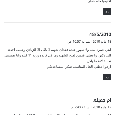
الانيميا كده خطر
رد
ي
18/5/2010
:
ق
18 مايو 2010 الساعة 10:57 ص
و
ابني عمرة سنة و6 شهور عنده فقدان شهية لا ياكل الا الزبادي وحليب اخذتة
ل
الى دكتور واعطني فتمين لفتح الشهية وما في فايدة وزنة 11 كيلو وانا نفسيتي
تعبانة لانة ما ياكل
ارجو اعطئي الحل المناسب شكرا لمساعدتكم
رد
ي
ام جميله
:
ق
12 مايو 2010 الساعة 2:40 م
و