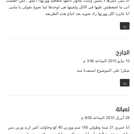
انا بنتى عمرها 3 سنين وكنت بحاول ااكلها بالعافيه ووزنها11كيلو …لكن اتعلمت
ل
انى ما اضغطش عليها فى الاكل ولقيتها هى لوحدها لما تجوع تقولى يا مامى
انا عايزه اكل ووزنها زاد شويه بعد اتباع هذه الطريقه
رد
ي
الجارح
:
ق
10 مايو 2010 الساعة 3:46 م
و
شكرا على الموضوع استفدنا منة
ل
رد
ي
تعبانة
:
ق
28 أبريل 2010 الساعة 8:00 م
و
انا عمري 21 سنة وطولي 160 سم ووزني 40 كغ وحاولت كتير ازيد وزني بس
ل
ما في نتيجة مع العلم انو انا زرت دكتور وما في معي اي مرض يا ريت