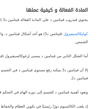
المادة الفعالة و كيفية عملها
يحتوي فيدروب فيتامين د على المادة الفعالة فيتامين د3 (cholecalciferol) بتركيز 2800 وحدة دولية.
كوليكالسيفيرول
(فيتامين د3) هو أحد أشكال فيتام
الشمس.
أما الشكل الثاني من فيتامين د يسمى إرغوكالسيفيرول (فيتامين د2)، ويتواجد بشكل طبيعي في بع
فيتامين د2.
وتعود أهمية فيتامين د للجسم إلى دوره الهام في التحكم 
إذ يلعب الكالسيوم دورًا رئيسيًا في تكوين العظام والحفاظ