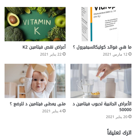
ا
ل
و
ز
ن
:
ف
ما هي فوائد كوليكالسيفيرول ؟
أعراض نقص فيتامين K2
و
ا
12 مارس 2021
22 يناير 2021
ئ
د
ه
ا
و
أ
ض
الأعراض الجانبية لحبوب فيتامين د
متى يعطى فيتامين د للرضع ؟
ر
50000
4 يناير 2021
ا
20 يناير 2021
ر
ه
ا
اترك تعليقاً