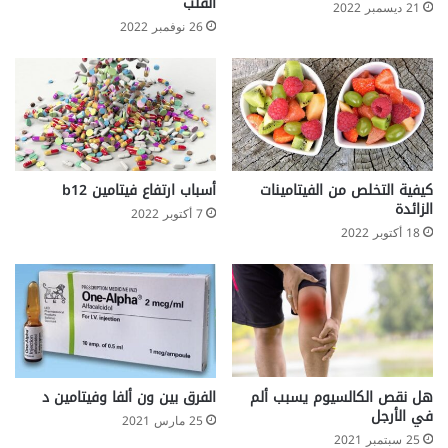
القلب
21 ديسمبر 2022
a
26 نوفمبر 2022
n
n
a
n
غ
ل
و
ك
كيفية التخلص من الفيتامينات
أسباب ارتفاع فيتامين b12
و
الزائدة
7 أكتوبر 2022
م
18 أكتوبر 2022
ا
ن
ا
ن
ل
ت
خ
هل نقص الكالسيوم يسبب ألم
الفرق بين ون ألفا وفيتامين د
س
في الأرجل
ي
25 مارس 2021
س
25 سبتمبر 2021