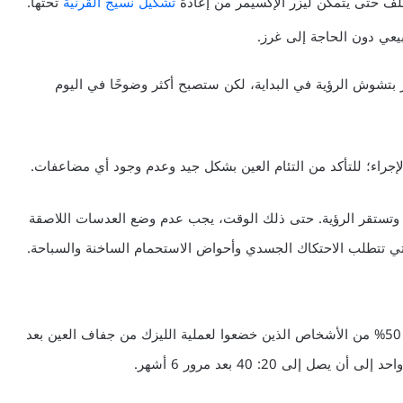
خلف حتى يتمكن ليزر الإكسيمر من إعادة
تشكيل نسيج القرنية
تحتها.
يعي دون الحاجة إلى غرز.
 بتشوش الرؤية في البداية، لكن ستصبح أكثر وضوحًا في اليوم
الإجراء؛ للتأكد من التئام العين بشكل جيد وعدم وجود أي مضاعفات.
ى تلتئم العين تمامًا وتستقر الرؤية. حتى ذلك الوقت، يجب عدم وضع العدسات اللاصقة
التي تتطلب الاحتكاك الجسدي وأحواض الاستحمام الساخنة والسباحة.
يعد جفاف العين بعد إجراء الليزك أمرًا شائعًا؛ إذ يعاني نحو 50% من الأشخاص الذين خضعوا لعملية الليزك من جفاف العين بعد