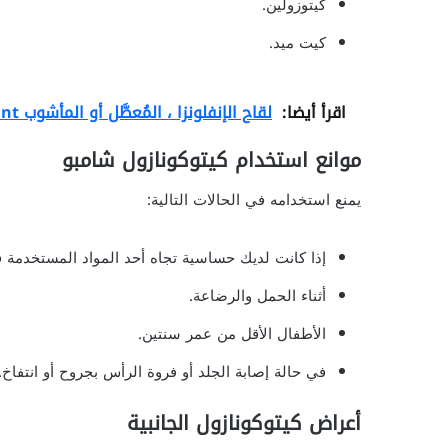
كيتوزولين.
كيت ميد.
اقرأ أيضا:
لقاح الإنفلونزا ، المُعطَّل أو المأشوب Influenza Vaccine, Inactivated or Recombinant
موانع استخدام كيتوكونازول شامبو
يمنع استخدامه في الحالات التالية:
إذا كانت لديك حساسية تجاه أحد المواد المستخدمة ف
أثناء الحمل والرضاعة.
الأطفال الأقل من عمر سنتين.
في حالة إصابة الجلد أو فروة الرأس بجروح أو انتفاخ.
أعراض كيتوكونازول الجانبية