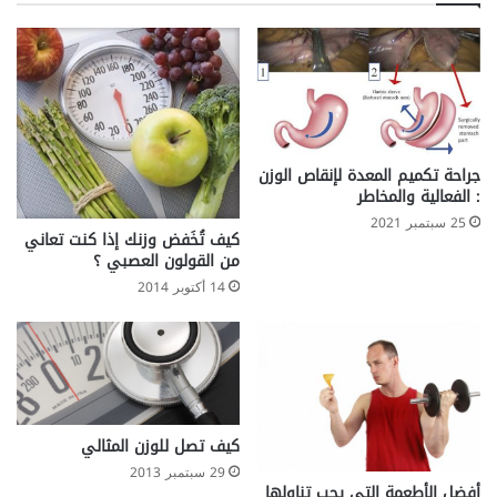
ن
ر
س
ا
ا
ب
ء
ث
ن
ا
ئ
ي
جراحة تكميم المعدة لإنقاص الوزن
ا
: الفعالية والمخاطر
ل
25 سبتمبر 2021
ق
كيف تُخَفض وزنك إذا كنت تعاني
من القولون العصبي ؟
ط
ب
14 أكتوبر 2014
(
ذ
و
ا
ل
ا
كيف تصل للوزن المثالي
ت
ج
29 سبتمبر 2013
أفضل الأطعمة التي يجب تناولها
ا