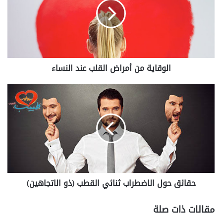
ق
ا
ي
ة
م
ن
الوقاية من أمراض القلب عند النساء
أ
م
ر
ح
ا
ق
ض
ا
ا
ئ
ل
ق
ق
ح
ل
و
ب
ل
ع
ا
حقائق حول الاضطراب ثنائي القطب (ذو الاتجاهين)
ن
ل
د
ا
ا
ض
مقالات ذات صلة
ل
ط