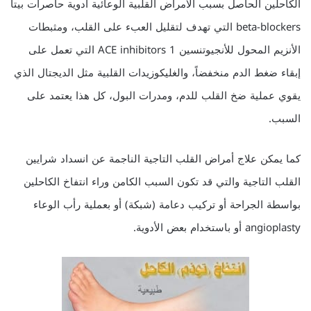
الكاحلين الحاصل بسبب الأمراض القلبية الوعائية أدوية حاصرات بيتا
beta-blockers التي تهدف لتقليل العبء على القلب، ومثبطات
الأنزيم المحول للأنجيوتنسين 1 ACE inhibitors التي تعمل على
إبقاء ضغط الدم منخفضاً، والغليكوزيدات القلبية مثل الديجتال الذي
يقوي عملية ضخ القلب للدم، ومدرات البول، كل هذا يعتمد على
السبب.
كما يمكن علاج أمراض القلب التاجية الناجمة عن انسداد شرايين
القلب التاجية والتي قد تكون السبب الكامن وراء انتفاخ الكاحلين
بواسطة الجراحة أو تركيب دعامة (شبكة) أو بعملية رأب الوعاء
angioplasty أو باستخدام بعض الأدوية.