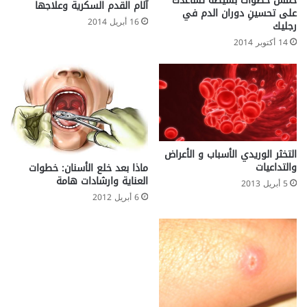
خمس خطوات بسيطة تساعدك
ع
آلام القدم السكرية وعلاجها
على تحسينِ دوران الدم في
ل
16 أبريل 2014
رجليك
ى
14 أكتوبر 2014
ب
د
ن
ك
؟
أ
ض
ر
التخثر الوريدي الأسباب و الأعراض
ا
والتداعيات
ماذا بعد خلع الأسنان: خطوات
ر
العناية وارشادات هامة
5 أبريل 2013
ا
6 أبريل 2012
ل
ك
و
ل
س
ت
ر
و