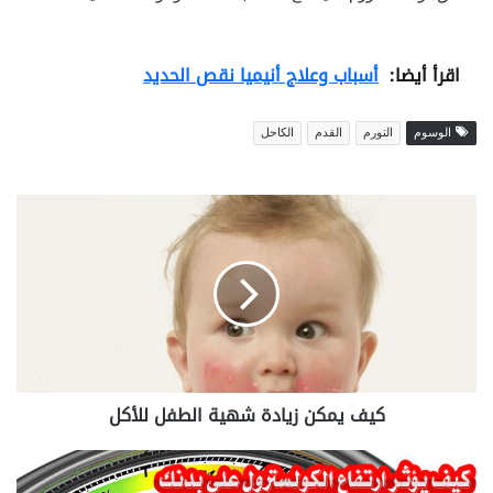
اقرأ أيضا:
أسباب وعلاج أنيميا نقص الحديد
الوسوم
التورم
القدم
الكاحل
ك
ي
ف
ي
م
ك
ن
ز
ي
كيف يمكن زيادة شهية الطفل للأكل
ا
د
ة
ك
ش
ي