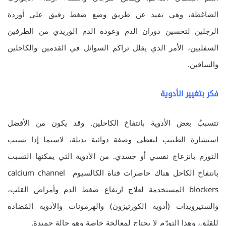
الضاغطة، وهي تفيد عن طريق وضع ضغط رقيق على أوردة
الرجلين لتحسين دوران الدم وعودة الدم الوريدي من الطرفين
السفليين، الأمر الذي يقلل تراكم السوائل في القدمين والكاحلين
والساقين.
فكر بتغيير الأدوية
تتسببُ بعض الأدوية بانتفاخ الكاحلين. وقد يكون من الأفضل
استشارة الطبيب ليعطي وصفة دوائية بديلة، لاسيما إذا تسبب
التورم بانزعاج نفسي أو جسدي. من الأدوية التي يمكنها التسبب
بانتفاخ الكاحل هناك حاصرات قناة الكالسيوم calcium channel
blockers المستخدمة لعلاج ارتفاع ضغط الدم وأمراض القلب،
والستيرويدات (أدوية الكورتيزون) والهرمونات والأدوية المُضادة
للقلق، وهذا التورّم لا يحتاج لمعالجة خاصة وهو حالة حميدة.