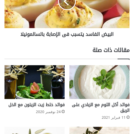
ا
ض
ع
ا
د
ل
ع
ف
ل
ا
البيض الفاسد يتسبب فى الإصابة بالسالمونيلا
ي
س
إ
د
ل
ي
مقالات ذات صلة
ت
ت
ئ
س
ا
ب
م
ب
ك
ف
س
ى
و
ا
ر
ل
ا
إ
فوائد أكل الثوم مع الزبادي على
فوائد خلط زيت الزيتون مع الخل
ل
ص
الريق
24 نوفمبر 2020
ع
ا
11 فبراير 2021
ظ
ب
ا
ة