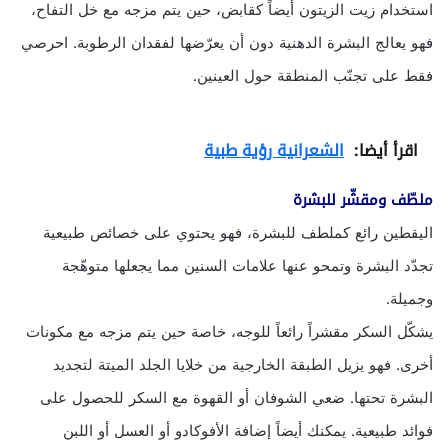
استخدام زيت الزيتون أيضاً كقابض، حين يتم مزجه مع خل التفاح،
فهو يعالج البشرة الدهنية دون أن يعرّضها لفقدان الرطوبة. احرصي
فقط على تجنّب المنطقة حول العينين.
اقرأ أيضا:
الشعرانية رؤية طبية
ملطّف ومقشّر للبشرة
اليقطين رائع كملطف للبشرة، فهو يحتوي على خصائص طبيعية
تجدّد البشرة وتمحو عنها علامات السنين مما يجعلها متوهّجة
وجميلة.
يشكّل السكر مقشراً رائعاً للوجه، خاصة حين يتم مزجه مع مكونات
أخرى. فهو يزيل الطبقة الخارجية من خلايا الجلد الميتة لتجديد
البشرة تحتها. ضعي الشوفان أو القهوة مع السكر للحصول على
فوائد طبيعية. يمكنك أيضاً إضافة الأفوكادو أو العسل أو اللبن