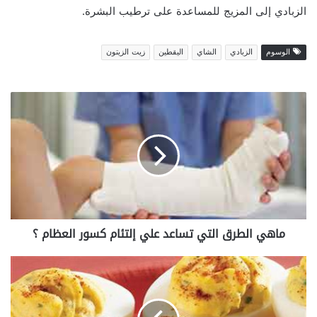
الزبادي إلى المزيج للمساعدة على ترطيب البشرة.
الوسوم
الزبادي
الشاي
اليقطين
زيت الزيتون
م
ا
ه
ي
ا
ل
ط
ر
ق
ماهي الطرق التي تساعد علي إلتئام كسور العظام ؟
ا
ل
ت
ا
ي
ل
ت
ب
س
ي