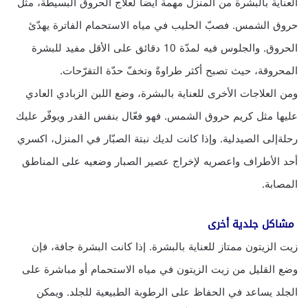
العناية بالبشرة من المنزل مهمة أيضاً لعلاج الحروق البسيطة، مثل
حروق الشمس. فصبّ الحليب في مياه الاستحمام الفاترة يهدّئ
الحروق. والجلوس فيه لمدّة 10 دقائق على الأقل مفيد للبشرة
المحروقة، حيث تصبح أكثر طراوةً وتخفّ حدّة التقرّحات.
ومن العلاجات الأخرى للعناية بالبشرة، وضع اللبن الزبادي العادي
عليها مثل كريم حروق الشمس. فهو فعّال بنفس القدر ويوفّر عليك
رحلةإلى الصيدلية. وإذا كانت لديك نبتة الصبّار في المنزل، اكسري
أحد الأطراف واعصريه لإخراج عصير الصبار وضعيه على المناطق
المصابة.
مشاكل جلدية أخرى
زيت الزيتون ممتاز للعناية بالبشرة. إذا كانت البشرة جافة، فإن
وضع القليل من زيت الزيتون في مياه الاستحمام أو مباشرة على
الجلد يساعد في الحفاظ على الرطوبة الطبيعية للجلد. ويمكن