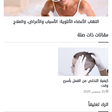
ى
ب
ب
ا
ا
ل
ل
أ
التهاب الأعضاء الأنثوية: الأسباب والأعراض، والعلاج
ع
ع
س
ض
ل
ا
مقالات ذات صلة
ر
ء
ب
ا
م
ل
ا
أ
ل
ن
ا
ث
ت
و
ع
ي
ر
ة
كيفية التخلص من القمل بأسرع
ف
:
وقت
ه
ا
25 سبتمبر 2020
ا
ل
أ
اترك تعليقاً
س
ب