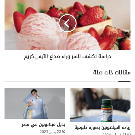
ي
ر
ط
ا
ة
س
ل
ة
ش
ت
د
ك
ا
ش
ل
ف
دراسة تكشف السر وراء صداع الآيس كريم
ب
ا
ط
ل
ن
س
مقالات ذات صلة
ر
و
ر
ا
ء
ص
د
ا
بديل ميلاتونين في مصر
ع
زيادة الميلاتونين بصورة طبيعية
ا
28 يناير 2023
21 فبراير 2024