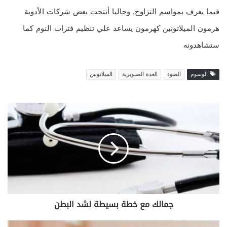
فيما يعرف بمواسم التزاوج. وحاليا أنتجت بعض شركات الأدوية
هرمون الميلاتونين كهرمون يساعد علي تنظيم فترات النوم كما
ستشاهدونه
الوسوم
الضوء
الغدة الصنوبرية
الميلاتونين
ج
م
ا
ل
ك
م
ع
خ
ط
جمالك مع خطة بسيطة لشد البطن
ة
ب
س
د