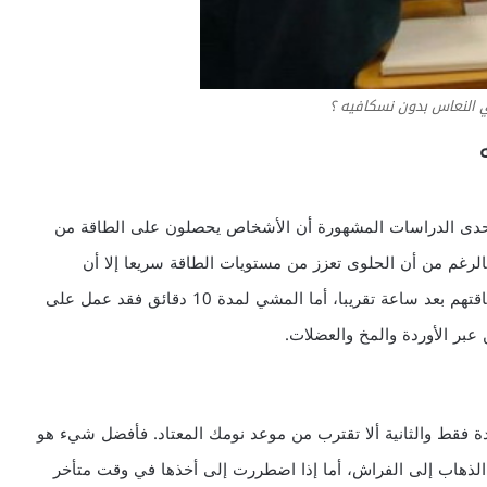
النعاس بدون نسكافيه ؟
عة كاليفورنيا في إحدى الدراسات المشهورة أن الأشخاص يحصلون على الطاقة من
الحلوى وكذلك المشي لمدة 10 دقائق. فبالرغم من أن الحلوى تعزز من مستويات الطاقة سريعا إلا أن
الأشخاص سرعان ما يشعرون بالتعب والإرهاق ويفقدون طاقتهم بعد ساعة تقريبا، أما المشي لمدة 10 دقائق فقد عمل على
عبر الأوردة والمخ والعضلات.
ة فقط والثانية ألا تقترب من موعد نومك المعتاد. فأفضل شيء هو
ة، وأن يتم اتخاذها 5-7 ساعات قبل الذهاب إلى الفراش، أما إذا اضطررت إلى أخذها في وقت متأخر