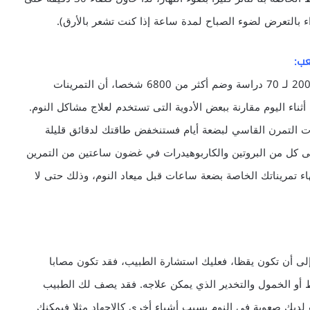
ء بالتعرض لضوء الصباح لمدة ساعة إذا كنت تشعر بالأرق).
وجد الباحثون في التحليل الذي أجرته جامعة جورجيا عام 2006 لـ 70 دراسة وضم أكثر من 6800 شخصا، أن التمرينات
 أثناء اليوم مقارنة ببعض الأدوية التى تستخدم لعلاج مشاكل النوم.
يقة في اليوم، وإذا قررت التمرن القاسي لبضعة أيام فستنخفض طاقتك لدقائق قليلة
 على كل من البروتين والكاربوهيدرات في غضون ساعتين من التمرين
هاء تمريناتك الخاصة بضعة ساعات قبل ميعاد النوم، وذلك حتى لا
إلى أن تكون يقظا، فعليك استشارة الطبيب، فقد تكون مصابا
ط أو الخمول والتخدير الذي يمكن علاجه. فقد يصف لك الطبيب
ت لديك صعوبة في النوم بسبب أشياء أخرى كالإجهاد مثلا فيمكنك