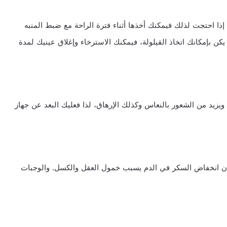
 إذا احتجت لذلك فيمكنك أخذها أثناء فترة الراحة مع ضبط المنبه
ويذكر دكتور Allison T. Siebern أنه إذا لم يكن بإمكانك اتخاذ القيلولة، فيمكنك الاسترخاء وإغلاق عينيك لمدة
يزيد من الشعور بالنعاس وكذلك الإرهاق، لذا فعليك البعد عن جهاز
إن انخفاض السكر في الدم يسبب خمول العقل والكسل. والوجبات