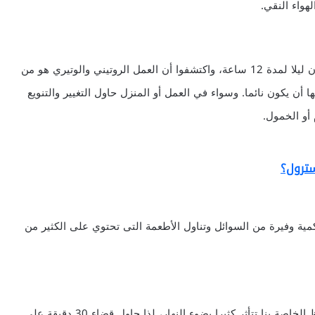
واء النقي.
قام عدد من الباحثين بفنلندا بدراسة الأشخاص الذين يعملون ليلا لمدة 12 ساعة، واكتشفوا أن العمل الروتيني والوتيري هو من
 أن يكون نائما. وسواء في العمل أو المنزل حاول التغيير والتنويع
أو الخمول.
سترول؟
ة وفيرة من السوائل وتناول الأطعمة التى تحتوي على الكثير من
فإن الساعة البيولوجية التى تحسن دورات النوم والاستيقاظ الخاصة بنا تتأثر كثيرا بضوء النهار، لذا حاول قضاء 30 دقيقة على