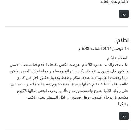
لاالتئام هذه الحاله
رد
ي
احلام
:
ق
15 نوفمبر 2014 الساعة 6:38 م
و
السلام عليكم
ل
انا عندى والدتى عمره 58عام تعرضت لكس بكاحل القدم فىالمفصل الايمن
والكتور قال ضرورى عملية تركيب شرائح ومسامير وماينفعش الجبس ولكن
ماما رفضت العملية لانه عندها سكر وضغط وذهبنا لدكتور اخر قال كمان
عالعمليةلما قلنا لا فقام عملها جبيرة لمدة 45يوم وبعدها ماما قدرت تمشى
على رجلها لكنها بتعرج ولسه متورمه وبتألمها وهى دلوقتى بقالها 75يوم
مكسورة الرجاء افيدونى وهل صحيح ان اكل السمك بيحل الكسر
وشكرا
رد