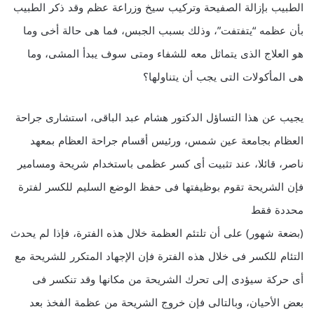
الطبيب بإزالة الصفيحة وتركيب سيخ وزراعة عظم وقد ذكر الطبيب
بأن عظمه “يتفتفت”، وذلك بسبب الجبس، فما هى حالة أخى وما
هو العلاج الذى يتماثل معه للشفاء ومتى سوف يبدأ المشى، وما
هى المأكولات التى يجب أن يتناولها؟
يجيب عن هذا التساؤل الدكتور هشام عبد الباقى، استشارى جراحة
العظام بجامعة عين شمس، ورئيس أقسام جراحة العظام بمعهد
ناصر، قائلا، عند تثبيت أى كسر عظمى باستخدام شريحة ومسامير
فإن الشريحة تقوم بوظيفتها فى حفظ الوضع السليم للكسر لفترة
محددة فقط
(بضعة شهور) على أن تلتئم العظمة خلال هذه الفترة، فإذا لم يحدث
التئام للكسر فى خلال هذه الفترة فإن الإجهاد المتكرر للشريحة مع
أى حركة سيؤدى إلى تحرك الشريحة من مكانها وقد تنكسر فى
بعض الأحيان، وبالتالى فإن خروج الشريحة من عظمة الفخذ بعد