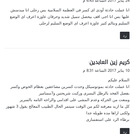
24 يناير 2017 الساعة 6:43 م
و
انا عملت حادثة أودى اى كسر فى العظمة السلامية بس رجلى انا مبدسش
ل
عليها بس انا اجى اقف بيحصل تنميل شديد وحرقان عاوزة اعرف اى الوضع
السليم وبتالم كتير عاوزة اعرف اى الوضع السليم لرجلى
رد
ي
كريم زين العابدين
:
ق
10 يناير 2017 الساعة 8:31 م
و
السلام عليكم
ل
انا عملت حادثه بموتوسيكل وحدث كسرين مضاعفين بعظام الحوض وكسر
بفصل الفخد بالرطل اليسرى وركبت شريحتين و7مسامير
ومنعت من الحركه وعدم المشى على اقدامى والراحه التامه بالسرير
كل ما اريد معرفته لكم من الوقت سيتمر الحال الطبيب المعالج يقول 3 شهور
ولكنى اراها مده طويله جدا
برطاء الرد على استفسارى
رد