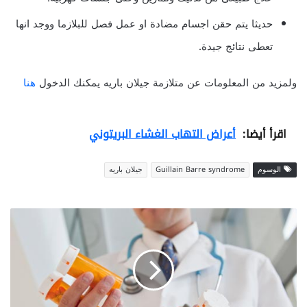
حديثا يتم حقن اجسام مضادة او عمل فصل للبلازما ووجد انها
تعطى نتائج جيدة.
ولمزيد من المعلومات عن متلازمة جيلان باريه يمكنك الدخول
هنا
اقرأ أيضا:
أعراض التهاب الغشاء البريتوني
الوسوم
Guillain Barre syndrome
جيلان باريه
تشخيص
السكر
اختبارات
لاكتشاف
مرض
السكر