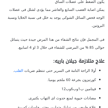
يكون الضغط على عضلات الساق
يمكن اصابة العصب السابع والعاشر مما يؤدى لشلل فى عضلات
الوجه فحص السائل الشوكى يوجد به خلل فى نسبة الخلايا ونسبة
البروتين.
فى المجمل فإن نتائج الشفاء من هذا المرض جيدة حيث يتماثل
حوالى 85 % من المرضى للشفاء فى خلال 3 او 4 اسابيع.
علاج متلازمة جيلان باريه:
أولا الراحة التامة فى السرير حتى تنتظم ضربات
القلب
.
كورتيزون بجرعة 60 ملجم يوميا.
فيتامين ب1وب6وب12
مضادات حيوية لمنع حدوث اى التهاب بكتيرى.
علاج طبيعى من تدليك وتمارين وحتى جلسات كهربية.