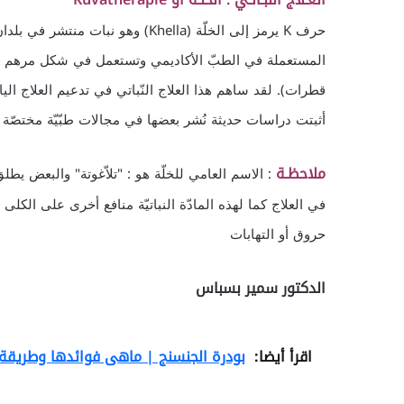
حرف K يرمز إلى الخلّة (Khella) وهو
المستعملة في الطبّ الأكاديمي وتستعمل في شكل مرهم ثم
قطرات). لقد ساهم هذا العلاج النّباتي في تدعيم العلاج ال
أثبتت دراسات حديثة نُشر بعضها في مجالات طبّيّة مختصّة ف
ملاحظـة
: الاسم العامي للخلّة هو : "تلاّغوتة" والبعض يطل
في العلاج كما لهذه المادّة النباتيّة منافع أخرى على الك
حروق أو التهابات
الدكتور سمير بسباس
اقرأ أيضا:
بودرة الجنسنج | ماهى فوائدها وطريقة