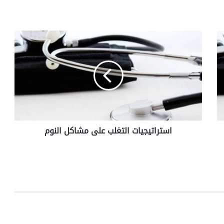
ا
س
ت
ر
ا
ت
ي
ج
ي
استراتيجيات التغلب على مشاكل النوم
ا
ت
ا
ل
ت
غ
ل
ب
ع