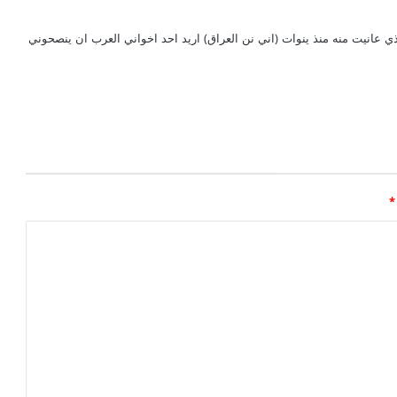
ل
ى
م
 عانيت منه منذ ينوات (اني نن العراق) اريد احد اخواني العرب ان ينصحوني
ش
ا
ك
ل
ا
ل
ن
و
*
م