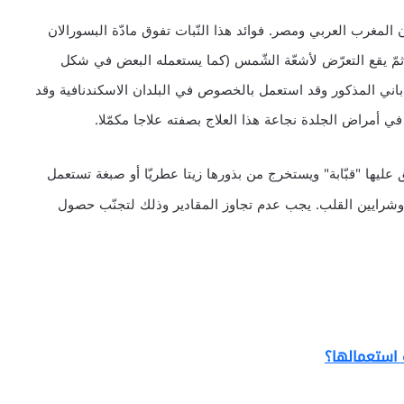
 نبات منتشر في بلدان المغرب العربي ومصر. فوائد هذا النّبات تفوق مادّة البسورالان
ّ يقع التعرّض لأشعّة الشّمس (كما يستعمله البعض في شكل
ياباني المذكور وقد استعمل بالخصوص في البلدان الاسكندنافية وقد
ي أمراض الجلدة نجاعة هذا العلاج بصفته علاجا مكمّلا.
ق عليها "قبّابة" ويستخرج من بذورها زيتا عطريّا أو صبغة تستعمل
لى وشرايين القلب. يجب عدم تجاوز المقادير وذلك لتجنّب حصول
 استعمالها؟