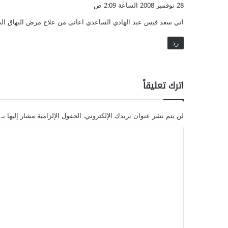
ق
ح
28 نوفمبر 2008 الساعة 2:09 ص
م
و
ل
اني سعد قيس عبد الهادي الساعدي اعاني من علاج مرض البهاق الذي
ل
و
رد
م
ن
ش
ط
اترك تعليقاً
ل
ل
ج
لن يتم نشر عنوان بريدك الإلكتروني.
الحقول الإلزامية مشار إليها بـ
ن
س
ا
ل
ل
ل
ر
ت
ج
ع
ا
ل
ل
و
ي
ا
ل
ق