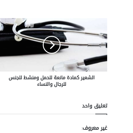
ا
ل
ش
ع
ي
ر
ك
م
ا
الشعير كمادة مانعة للحمل ومنشط للجنس
د
للرجال والنساء
ة
م
ا
ن
تعليق واحد
ع
ة
ل
ي
غير معروف
ل
: