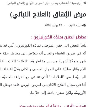
الرئيسية
/
أعشاب وطب بديل
/
مرض البُهاق (العلاج النباتي)
مرض البُهاق (العلاج النباتي)
طبيب العرب
19 يوليو 2008
مخاطـر الحقـن بمـادّة الكـورتيـزون :
يلجأ البعض إلى حقن المرضى بمادّة الكورتيزون الّتي قد ت
أنّه في طريق الشفاء والحال أنّه يتعرّض إلى مخاطر جمّة
شهر ولمدّة أشهر). من بين مخاطر هذا "العلاج" الكاذب ت
الدّم وآثار سلبيّة على الجهاز العصبي والكلى وكلّ أعضاء ا
الجانبيّة لبعض "العلاجات" الّتي تتنافى مع القواعد العلميّة.
أمّا في مجال العلاج الأكاديمي لمرض البرص فلقد توصّل اليا
الأوروبيّة ولكنّ سعره باهظ إلى حدّ ما.
العـلاج النّبـاتـي : الخلّـة أو Kuvathérapie