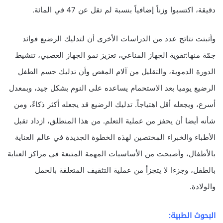
دقيقة، اكتسبوا وزناً إضافياً بنسبة لم تقل عن 47 في المائة.
وأثبتت نتائج عدد من الدراسات الأخرى أن لتدليك الرضيع فوائد
جمّة منها:تقوية الجهاز المناعي، تعزيز نمو الجهاز العصبي، تنشيط
الدورة الدموية، والتقليل من آلام المغص وأن تدليك جسم الطفل
الرضيع يوميا بعد الاستحمام يساعده على النوم بشكل جيد، وبمعدل
أسرع، ويجعله أقل اهتياجاً. تدليك الرضيع قد يجعله أكثر ذكاءً، ومن
شأنه أيضا أن يحفز من عملية التعلم. من هذا المنطلق، ازداد تقبل
الأطباء والخبراء المختصين لهذه الخطوة الجديدة في عالم العناية
بالأطفال، وأصبحت من الأساسيات المهمة المتبعة في مراكز العناية
بالطفل، وجزءا لا يتجزأ من عملية التثقيف المتعلقة بالحمل
والولادة.
البحوث الطبية: