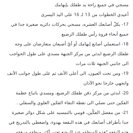
مسجي في جميع راحة يد طفلك بإبهامك
أعيدي الخطوات من 13 لـ 16 على اليد اليسرى
17- بكلّ أصابعك العشره، مسجي بحركات دائريه صغيرة جدا في
جميع أنحاء فروة رأس طفلك الرضيع
18- استعملي أصابع إبهامك أو أيّ أصبعان متعارضان على وجه
طفلك الرضيع ابدئي من مركز الجبهة مسدي على طول الحواجب
الى جانبي الجبهة ثلاث مرات
19- ومن تحت العيون، الى أعلى الأنف ثم على طول جوانب الأنف
واتجهي خارجا نحو الآذان
20- ابدئي من مركز ذقن طفلك الرضيع، ومسدي باتباع عظمة
الفكين حتى تصلي الى نقطة التقاء الفكين العلوي والسفلي .
21- من مفصل الفكّين، قومي بالتمسيد على شكل دوائر صغيرة
جدا بأطراف أصابعك في هذه البقعة بهدوء، واضغطي بالتدريج في
هذه البقعه “هذه المنطقه عند الرضع تعتبر أكثر منطقه مرهقه