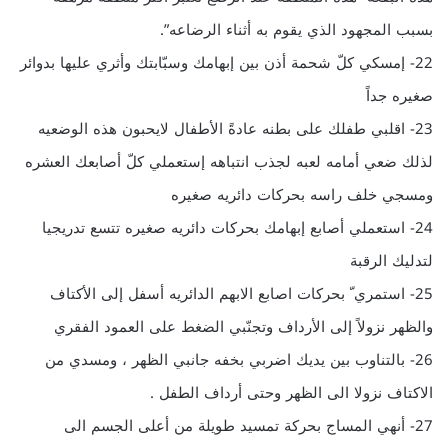
بسبب المجهود الذي يقوم به أثناء الرضاعه”.
22- إمسكي كلّ شحمة أذن بين إبهامك وسبّابتك وأثري عليها بدوائر
صغيره جداً
23- اقلبي طفلك على بطنه عادةً الأطفال لايحبون هذه الوضعيه
لذلك ضعي أمامه لعبه لجذب انتباهه إستعملي كلّ أصابعك العشره
ومسجي خلف راسه بحركات دائريه صغيره
24- استعملي أصابع إبهامك بحركات دائريه صغيره تتسع تدريجيا
لتدليك الرقبة
25- استمري ّ بحركات اصابع الابهم الدائريه أسفل إلى الأكتاف
والظهر نزولاً إلى الأرداف وتجنّبي الضغط على العمود الفقري
26- بالتناوب بين يديك اضربي بخفه جانبي الظهر ، ومسدي من
الاكتاف نزولا الى الظهر وحتى أرداف الطفل .
27- أنهي المساج بحركة تمسيد طويلة من أعلى الجسم الى