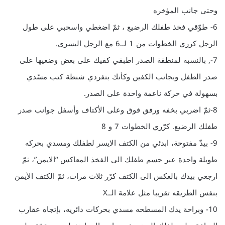
وحتى جانب المؤخره
6- طوّقي فخذ طفلك الرضيع ، ثمّ اضغطي واسحبي على طول
الرجل كرري الخطوات من 1 لــ6 مع الرجل اليسرى.
7-, بالنسبه لمنطقة الصدر اطبقي كفيك على بعض وضعيها على
صدر الطفل وبجانب الكفين وكأنك بتفردي شنطة كتب مسّدي
بسهولة في حركة ناعمة واحدة على الصدر.
8-ثمّ اضربي بخفه ورفق فوق وعلى الأكتاف وأسفل جوانب صدر
طفلك الرضيع. كرّري الخطوات 7 و 8
9- بيدّ مفتوحة، ابدئي من الكتف الايسر لطفلك ومسدي بحركه
طويلة واحدة عبر جسم طفلك الى الفخذ المعاكس “الايمن”، ثمّ
ارجعي بيدك بالعكس الى الكتف كرّر ثلاث مرات، ثمّ الكتف الأيمن
بنفس الطريقه تقريبا مثل علامة الــX
10- وبراحة يدك المسطحه مسدي بحركات دائريه، بإتجاه عقارب