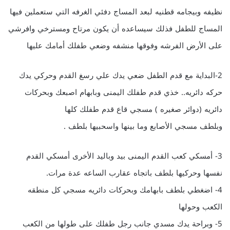
نظيفه وبيجامه قطنيه لبعد المساج دفئي الغرفه التي ستعملين فيها
المساج للطفل فذلك سيساعده أن يكون مرتاح ومسترخي وافرشي
على الأرض الفرشه وفوقها منشفه وضعي طفلك أمامك عليها
2-البداية مع قدم الطفل ضعي يدك علي رسغ القدم وحركي يدك
حركه دائريه.. خذي قدم طفلك اليمنى وبابهام اصبعك وبحركات
دائريه (دوائر صغيره ) مسجي قاع قدم طفلك كلها
وبلطف مسجي الأصابع وما بينها واسحبيها بلطف .
3- أمسكي كعب القدم اليمنى بيد وباليد الأخرى أمسكي القدم
نفسها وحركيها بلطف باتجاه عقارب الساعه عدة مرات.
4- اضغطي بلطف بابهامك وبحركات دائريه مسجي كل منطقه
الكعب وحولها
5- وبراحة يدك مسدي جانب رجل طفلك على طولها من الكعب