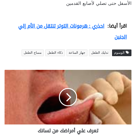
الأسفل حتى تصلي لأصابع القدمين
اقرأ أيضا:
احذري : هرمونات التوتر تنتقل من الأم إلي
الجنين
الوسوم
تدليك الطفل
جهاز المناعة
ذكاء الطفل
مساج الطفل
ت
ع
ر
ف
ع
ل
ي
أ
م
تعرف علي أمراضك من لسانك
ر