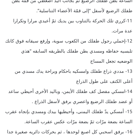
الساعة بطن طفلك الرضيع ثم بجانب اليد اضغطي من قمّة بطن
طفلك الرضيع لأسفل “إلى قمّة الأعضاء التناسلية”.
11-كرري تلك الحركة بالتناوب بين يديك ثمّ أعيدي مرارا وتكرارا
عدة مرات.
12-إحملي رجول طفلك من الكعوب سوية، وإرفع سيقانه فوق كانك
تلبسيه حفاظه ومسدي بطن طفلك بالطريقه السابقه “هذي
الوضعيه تجعل المساج
13- مددي ذراع طفلك وامسكيه باحكام وبراحة يدك مسدي من
أعلى الكتف على طول الذراع
14-امسكي مفصل كف طفلك الأيمن، وباليد الأخرى أحيطي ساعد
أو عضد طفلك الرضيع واعصري برفق لأسفل الذراع .
15- أمسكي يدّ طفلك اليمنى، وأحيطيها بيدك ومسدي بإتجاه عقرب
الساعة بضعة مرّات ثمّ بضعة مرّات عكس عقرب الساعة.
16- برفق اسحبي كل اصبع لوحدها ، ثم بحركات دائريه صغيرة جدا