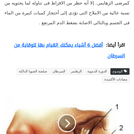
كمرضى الزهايمر.. إلا أنه حظر من الافراط فى تناوله لما يحتويه من
نسبة عالية من الاملاح التى تؤدى إلى أحتجاز كميات كبيرة من الماء
فى الجسم وبالتالى الاصابة بضغط الدم المرتفع .
اقرأ أيضا:
أفضل 6 أشياء يمكنك القيام بها للوقاية من
السرطان
الوسوم
الدورة الدموية
الزهايمر
السرطان
صلصة الصويا الداكنة
مضادات الأكسدة
ا
ل
م
ش
ك
ل