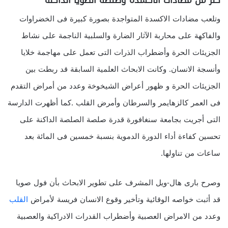
كنز من مضادات الأكسدة وصلصة الصويا الداكنة
وتلعب مضادات الاكسدة المتواجدة بصورة كبيرة فى الخضراوات
والفاكهة على محاربة الآثار الضارة والسلبية الناجمة على نشاط
الجزيئات الحرة وأضطراب الذرات التى تعمل على مهاجمة خلايا
وأنسجة الانسان. وكانت الابحاث العلمية السابقة قد ربطت بين
الجزيئات الحرة و ظهور أعراض الشيخوخة وعدد من أمراض التقدم
فى العمر كالزهايمر والسرطان وأمرض القلب .كما أظهرت الدارسة
التى أجريت بجامعة سنغافورة قدرة صلصة الصلصة الداكنة على
تحسين كفاءة أداء الدورة الدموية بنسبة خمسين فى المائة بعد
ساعات من تناولها.
وصرح بارى هال-ويل المشرف على تطوير الابحاث بأن فول صويا
قد أثبت خواصه الوقائية وتأخير وقوع الانسان فريسة لأمراض
القلب
وعدد من الامراض العصبية وأضطراب القدرات الادراكية والعصبية