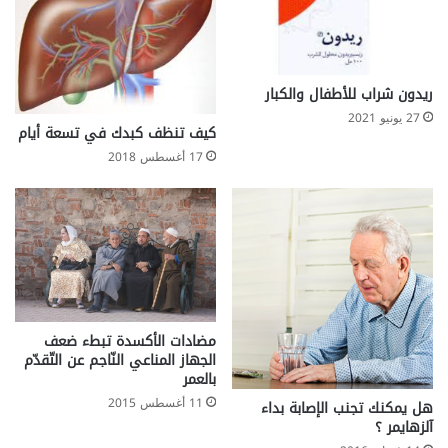
ل
ص
ل
ا
ح
ع
ريدون شراب للأطفال والكبار
ي
27 يونيو 2021
و
كيف تنظف كبدك في تسعة أيام
ب
17 أغسطس 2018
ا
ل
ب
ش
ر
ة
ف
ك
مضادات الأكسدة تبطء ضعف
ي
الجهاز المناعي النّاجم عن التّقدّم
ف
بالعمر
ي
ع
11 أغسطس 2015
هل يمكنك تجنب الإصابة بداء
م
آلزهايمر ؟
ل