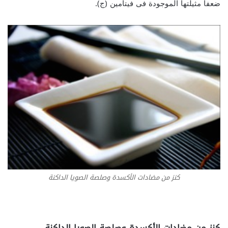
ضعفا مثيلتها الموجودة فى فيتامين (ج).
كنز من مضادات الأكسدة وصلصة الصويا الداكنة