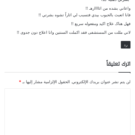
واعاني بشده من اثاااارهـ !!
فانا اتعبث بالحبوب بيدي فتسبب لي اثاراً تشوه بشرتي !!
فهل هناكـ علاج اكيد ومفعوله سريع !!
لاني مللت من المستشفى فقد اكملت السنتين وانا اعلاج دون جدوى !!
رد
اترك تعليقاً
لن يتم نشر عنوان بريدك الإلكتروني.
الحقول الإلزامية مشار إليها بـ
*
ا
ل
ت
ع
ل