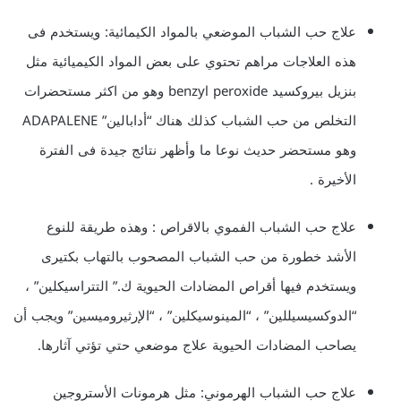
علاج حب الشباب الموضعي بالمواد الكيمائية: ويستخدم فى
هذه العلاجات مراهم تحتوي على بعض المواد الكيميائية مثل
بنزيل بيروكسيد benzyl peroxide وهو من اكثر مستحضرات
التخلص من حب الشباب كذلك هناك “أدابالين” ADAPALENE
وهو مستحضر حديث نوعا ما وأظهر نتائج جيدة فى الفترة
الأخيرة .
علاج حب الشباب الفموي بالاقراص : وهذه طريقة للنوع
الأشد خطورة من حب الشباب المصحوب بالتهاب بكتيرى
ويستخدم فيها أقراص المضادات الحيوية ك.” التتراسيكلين” ،
“الدوكسيسيللين” ، “المينوسيكلين” ، “الإرثيروميسين” ويجب أن
يصاحب المضادات الحيوية علاج موضعي حتي تؤتي آثارها.
علاج حب الشباب الهرموني: مثل هرمونات الأستروجين