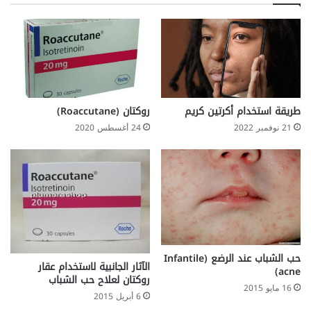
ق
ع
د
ي
ا
ا
ن
ت
ا
ب
ل
ع
و
ي
ز
ه
طريقة استخدام أكرتين كريم
روكتان (Roaccutane)
ن
ذ
21 نوفمبر 2022
24 أغسطس 2020
ه
ا
ل
خ
ط
و
ا
ت
ا
حب الشباب عند الرضع (Infantile
الآثار الجانبية لاستخدام عقار
ل
acne)
روكتان لعلاح حب الشباب
خ
16 مايو 2015
م
6 أبريل 2015
س