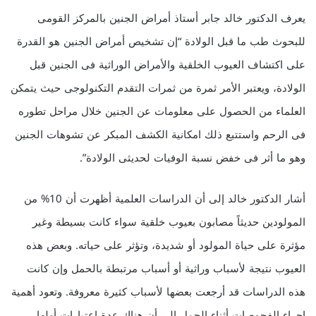
يعرف الدكتور خالد جابر أستاذ أمراض الجنين بالمركز القومى
للبحوث طب ما قبل الولادة “إن تشخيص أمراض الجنين هو القدرة
على اكتشاف العيوب الخلقية والأمراض الوراثية فى الجنين قبل
الولادة، ويعتبر الأمر ثمرة من ثمرات التقدم التكنولوجى حيث يتمكن
العلماء من الحصول على معلومات عن الجنين خلال مراحل تطوره
فى الرحم واستتبع ذلك امكانية الكشف المبكر عن تشوهات الجنين
وهو ما أثر فى خفض نسبة الوفيات لحديثى الولادة”.
أشار الدكتور خالد إلى أن الدراسات العلمية أظهرت أن 10% من
المولودين حديثاً مصابون بعيوب خلقية سواء كانت بسيطة وغير
مؤثرة على حياة المولود أو شديدة، وتؤثر على حياته. وبعض هذه
العيوب نتيجة لأسباب وراثية أو أسباب مرتبطة بالحمل وإن كانت
هذه الدراسات قد أرجعت بعضها لأسباب كثيرة معروفة. وتعود أهمية
إجراء الفحوصات أثناء الحمل إلى أن هناك عدة اعتبارات أولها