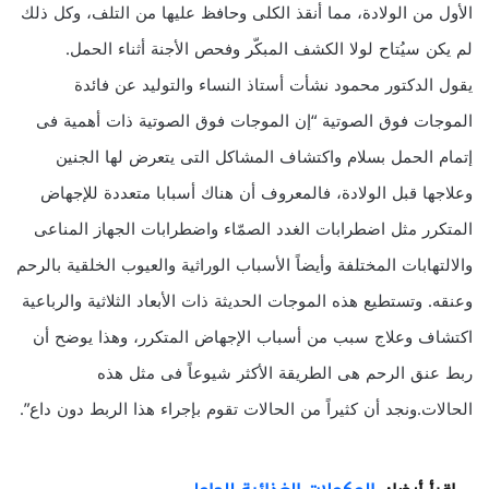
الأول من الولادة، مما أنقذ الكلى وحافظ عليها من التلف، وكل ذلك
لم يكن سيُتاح لولا الكشف المبكّر وفحص الأجنة أثناء الحمل.
يقول الدكتور محمود نشأت أستاذ النساء والتوليد عن فائدة
الموجات فوق الصوتية “إن الموجات فوق الصوتية ذات أهمية فى
إتمام الحمل بسلام واكتشاف المشاكل التى يتعرض لها الجنين
وعلاجها قبل الولادة، فالمعروف أن هناك أسبابا متعددة للإجهاض
المتكرر مثل اضطرابات الغدد الصمّاء واضطرابات الجهاز المناعى
والالتهابات المختلفة وأيضاً الأسباب الوراثية والعيوب الخلقية بالرحم
وعنقه. وتستطيع هذه الموجات الحديثة ذات الأبعاد الثلاثية والرباعية
اكتشاف وعلاج سبب من أسباب الإجهاض المتكرر، وهذا يوضح أن
ربط عنق الرحم هى الطريقة الأكثر شيوعاً فى مثل هذه
الحالات.ونجد أن كثيراً من الحالات تقوم بإجراء هذا الربط دون داع”.