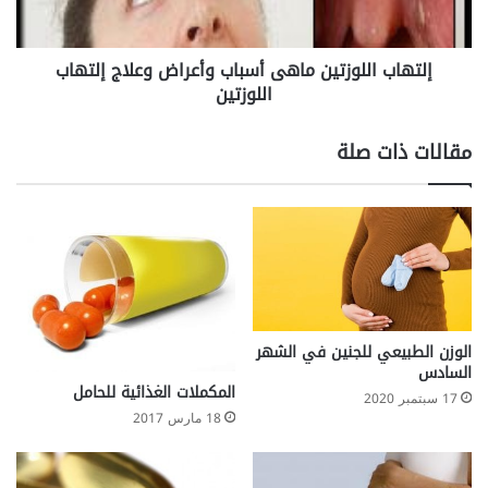
ا
و
ل
ل
ل
إلتهاب اللوزتين ماهى أسباب وأعراض وعلاج إلتهاب
ا
و
ت
اللوزتين
ز
ة
ت
ف
ي
مقالات ذات صلة
ي
ن
ج
م
ل
ا
ب
ه
ا
ى
ل
أ
س
س
ع
ب
ا
ا
الوزن الطبيعي للجنين في الشهر
د
ب
السادس
ة
و
المكملات الغذائية للحامل
17 سبتمبر 2020
أ
18 مارس 2017
ع
ر
ا