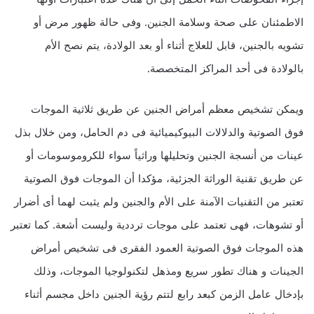
الاطمئنان على صحة وسلامة الجنين. وفى حالة ظهور مرض أو
تشويه بالجنين، قابل للعلاج أثناء أو بعد الولادة، يتم نصح الأم
بالولادة فى أحد المراكز المتخصصة.
ويمكن تشخيص معظم أمراض الجنين عن طريق ثلاثية الموجات
فوق الصوتية والدلالات البيوكيميائية فى دم الحامل، ومن خلال بذل
عينات من أنسجة الجنين وتحليلها وراثياً سواء للكروموسومات أو
عن طريق تقنية الوراثة الجزئية، مؤكدا أن الموجات فوق الصوتية
تعتبر من التقنيات الآمنة على الأم والجنين ولم يثبت لهما أى أضرار
أو تشوهات، فهى تعتمد على موجات ترددية وليست أشعة. كما تعتبر
هذه الموجات فوق الصوتية العمود الفقرى فى تشخيص أمراض
الجينات و هناك تطور سريع ومذهل لتكنولوجيا الموجات، وذلك
بإدخال عامل الزمن كبعد رابع لتتم رؤية الجنين داخل مجسم أثناء