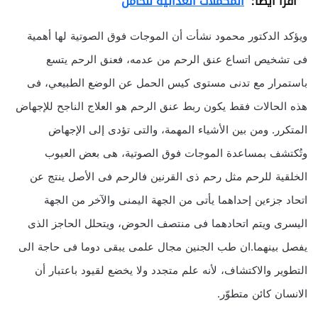
اقرأ أيضا:
المكملات الغذائية للحامل
ويؤكد الدكتور محمود نشأت أن الموجات فوق الصوتية لها أهمية
فى تشخيص اتساع عنق الرحم من عدمه، فعنق الرحم يتسع
باستمرار مع تدنى مستوى كيس الحمل عن الوضع الطبيعي، فى
هذه الحالات فقط يكون ربط عنق الرحم هو العلاج الناجح للإجهاض
المتكرر. ومن بين الأشياء المهمة، والتى تؤدى إلى الإجهاض
وتُكتشف بمساعدة الموجات فوق الصوتية، هى بعض العيوب
الخلقية للرحم مثل رحم ذى القرنين فالرحم فى الأصل ينتج عن
اتحاد جزءين إحداهما يأتى من الجهة اليمنى والآخر من الجهة
اليسرى ويتم اتحادهما فى منتصف الحوض، ويتحلل الحاجز الذى
يفصل بينهما.ان طب الجنين مجال علمى يبقى دوما فى حاجة الى
التطوير والاكتشاف، لأنه علم متجدد ولا يخضع لقيود باعتبار أن
الانسان كائن متطوّر.