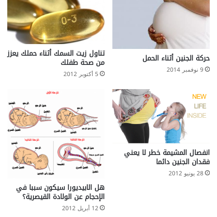
ض
و
ع
ل
ا
تناول زيت السمك أثناء حملك يعزز
حركة الجنين أثناء الحمل
ج
من صحة طفلك
إ
9 نوفمبر 2014
5 أكتوبر 2012
ل
ت
ه
ا
ب
ا
ل
ل
انفصال المشيمة خطر لا يعني
و
فقدان الجنين دائما
ز
28 يونيو 2012
ت
هل الابيديورا سيكون سببا في
ي
الإحجام عن الولادة القيصرية؟
ن
12 أبريل 2012