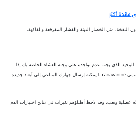
 فائدة أكثر
ن النفخة، مثل الخضار النيئة والفشار المفرقعة والفاكهة.
اء الوحيد الذي يجب عدم تواجده على وجبة العشاء الخاصة بك إذا
كنت مصاباً بالذئبة. هذه البراعم تحوي على حمض أميني يسمى L-canavanine يمكنه إرسال جهازك المناعي إلى أبعاد جديدة
م عضلية وتعب، وقد لاحظ أطباؤهم تغيرات في نتائج اختبارات الدم