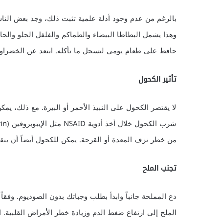
بالرغم من عدم وجود أدلة علمية تثبت ذلك، وجد بعض الناس 
وهذا يشمل البطاطا البيضاء والطماكم والفلفل الحلو والحار
حافظ على طعام يومي لتسجل ما تأكله. ابتعد عن الخضراوا
تأثير الكحول
لا يقتصر الكحول على النبيذ الأحمر أو البيرة. مع ذلك، يمك
شرب الكحول خلال أخذ أدوية NSAID مثل الإيبوبروفين (Motrin) أو
من خطر نزف المعدة أو القرحة. يمكن للكحول أيضاً أن ينقص من تأثير الوارفا
تجنب الملح
الملح إلى ارتفاع ضغط الدم وزيادة خطر الأمراض القلبية. ال