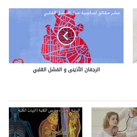
ا
ل
ر
ج
ف
ا
ن
ا
ل
الرجفان الأذينى و الفشل القلبي
أ
ذ
ي
ن
ى
و
ا
ل
ف
ش
ل