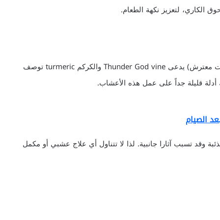
وق الكاري، لتعزيز نكهة الطعام.
إنّ عدداً من الأعشاب تتفاوت بين نوع من أنواع الكرمة (نبات معترش) يدعى Thunder God vine والكركم turmeric توصف
أدلة قليلة جداً على عمل هذه الأعشاب.
عد الصيام
ذئبة وقد تسبب آثارا جانبية. لذا لا تتناول أي علاج عشبي أو مكمل