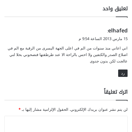
ل
ا
تعليق واحد
ي
ل
ا
ه
ت
و
ي
elhafed
ا
س
:
ل
ب
ق
15 مارس 2013 الساعة 9:54 م
غ
ع
و
د
اني اعاني منذ سنوات من الم في اعلى الجهة اليسرى من الرقبة مع الم في
م
ل
ة
ل
اضلاع الصدر والكتفين ولا احس بالراحة الا عند طرطقتها فنصحوني بحلا لني
ا
ي
عالجت لكن بدون جدوى
ل
ا
د
ت
رد
ر
ا
ق
ل
اترك تعليقاً
ي
ت
ة
ج
م
لن يتم نشر عنوان بريدك الإلكتروني.
الحقول الإلزامية مشار إليها بـ
*
ي
ل
ا
ف
ل
ي