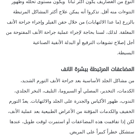
النوع من الغضاريف يكون أكثر ثباتاً ويكون مستوى تحلله وظهور
النتوءات منه أقل. تذكروا أنه يمكن علاج أكثر المشاكل المرتبطة
بالزرع (ما عدا الالتهابات) من خلال حقن الفيلر وإجراء جراحة الأنف
المغلقة. لذلك، لسنا بحاجة لإجراء عملية جراحة الأنف المفتوحة من
أجل إصلاح تشوهات الترقيع أو البدلة الأنفية الصناعية
البسيطة.
المضاعفات المرتبطة ببشرة الانف
من مشاكل الجلد الأساسية بعد جراحة الأنف التورم الشديد،
الكدمات، التخدير، المصلي أو السيروما، التليف، النخر الجلدي،
الندوب، ظهور الأكياس والجدرة على الجلد والالتهابات. يعدّ التورم
الخفيف والكدمات المؤقتة من الأعراض الطبيعية بعد عملية الأنف،
لكن إذا تفاقمت هذه المضاعفات أو استمرت لوقت طويل، عندها
ستشكل خطراً كبيراً على المريض.