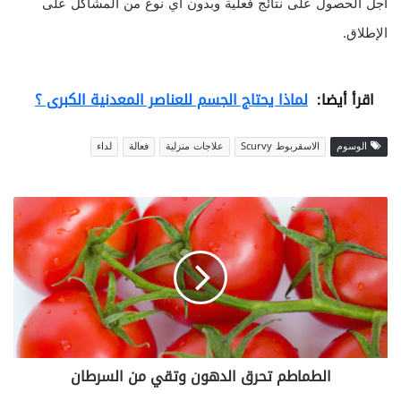
أجل الحصول على نتائج فعلية وبدون أي نوع من المشاكل على
الإطلاق.
اقرأ أيضا:
لماذا يحتاج الجسم للعناصر المعدنية الكبرى ؟
الوسوم
الاسقربوط Scurvy
علاجات منزلية
فعالة
لداء
ا
ل
ط
م
ا
ط
م
ت
ح
الطماطم تحرق الدهون وتقي من السرطان
ر
ق