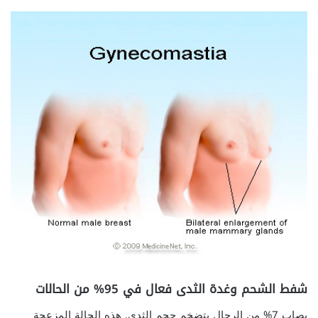
شفط الشحم وغدة الثدى فعال في 95% من الحالات
يصاب 7% من الرجال بتضخم حجم الثدي. هذه الحالة المزعجة