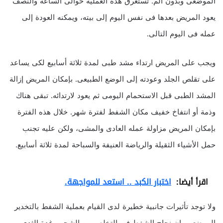
الموضعى وبدون ألم. تستغرق هذه العملية حوالى الساعة والنصف
يعود المريض بعدها فى نفس اليوم إلى بيته، ويمكنه العودة إلى
عمله فى اليوم التالى.
ويجب على المريض ارتداء مشد طبى لمدة ثلاثة أسابيع لكى يساعد
على تقلص الجلد وعودته إلى الوضع الطبيعى. بإمكان المريض إزالة
المشد الطبى قبل الاستحمام اليومى ثم يعود لارتدائه. تبقى هناك
وذمة أو انتفاخ خفيف مكان الشفط لفترة شهر. خلال هذه الفترة
بإمكان المريض مزاولة عمله العادى والمشى، ولكن عليه تجنب
حمل الأشياء الثقيلة والرياضة العنيفة والسباحة لمدة ثلاثة أسابيع.
اقرأ أيضا:
اختبار الكبد .. استعد للمواجهة.
ولا توجد تأثيرات جانبية خطيرة لدى القيام بعملية الشفط بالتخدير
الموضعى، إن نجاح الشفط فى التخلص من الشحم وغدة الثدى من