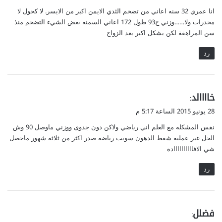
و
انا عمري 32 سنه اعاني من تضخم الثدي الايمن اكبر من الايسر. لا كحول لا
ل
مخدرات ولا……وزني ح93 طول 172 اعاني السمنه بعض الشيء التضخم منذ
سن المراهقة لكن بشكل اكبر بعد الزواج
رد
ي
خاااالد
:
ق
28 يونيو 2015 الساعة 5:17 م
و
نفس المشكله مع العلم اني رياضي ولاكن دون جدوى ووزني ماوصل 90 وش
ل
الحل غير عمليه شفط الدهون سويت رياضه صدر اكثر من ثلاثه شهور ماحصل
شي الافااااااااااده
رد
ي
فضلل
: