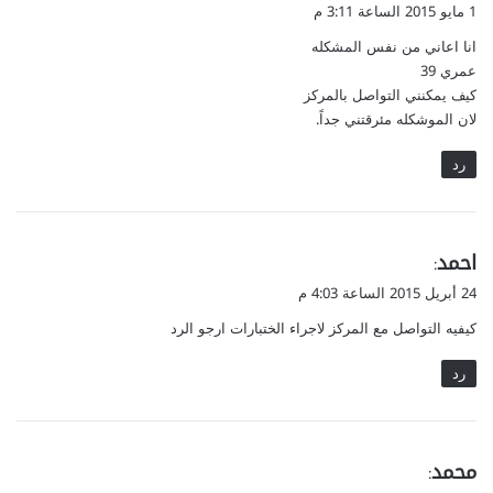
ق
1 مايو 2015 الساعة 3:11 م
و
انا اعاني من نفس المشكله
ل
عمري 39
كيف يمكنني التواصل بالمركز
لان الموشكله مئرقتني جداً.
رد
ي
احمد
:
ق
24 أبريل 2015 الساعة 4:03 م
و
كيفيه التواصل مع المركز لاجراء الختبارات ارجو الرد
ل
رد
ي
محمد
:
ق