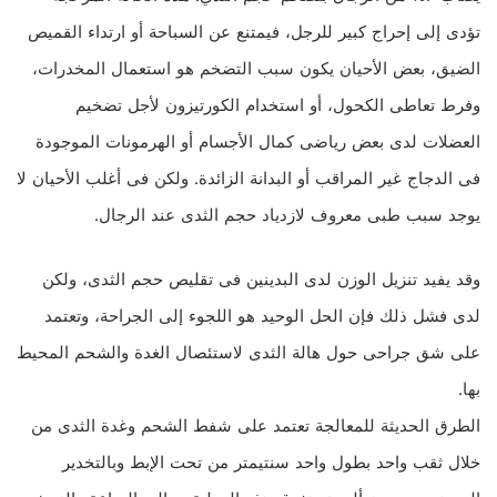
تؤدى إلى إحراج كبير للرجل، فيمتنع عن السباحة أو ارتداء القميص
الضيق، بعض الأحيان يكون سبب التضخم هو استعمال المخدرات،
وفرط تعاطى الكحول، أو استخدام الكورتيزون لأجل تضخيم
العضلات لدى بعض رياضى كمال الأجسام أو الهرمونات الموجودة
فى الدجاج غير المراقب أو البدانة الزائدة. ولكن فى أغلب الأحيان لا
يوجد سبب طبى معروف لازدياد حجم الثدى عند الرجال.
وقد يفيد تنزيل الوزن لدى البدينين فى تقليص حجم الثدى، ولكن
لدى فشل ذلك فإن الحل الوحيد هو اللجوء إلى الجراحة، وتعتمد
على شق جراحى حول هالة الثدى لاستئصال الغدة والشحم المحيط
بها.
الطرق الحديثة للمعالجة تعتمد على شفط الشحم وغدة الثدى من
خلال ثقب واحد بطول واحد سنتيمتر من تحت الإبط وبالتخدير