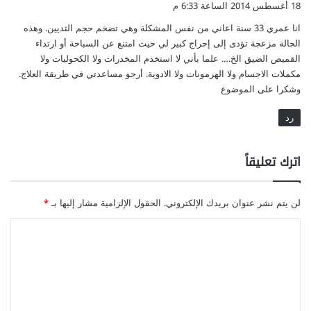
18 أغسطس 2014 الساعة 6:33 م
و
انا عمري 33 سنة اعاني من نفس المشكلة وهي تضخم حجم الثديين. وهذه
ل
الحالة مزعجة تؤدى إلى إحراج كبير لي حيث امتنع عن السباحة أو ارتداء
القميص الضيق الخ…. علما بأني لا استخدم المخدرات ولا الكحوليات ولا
مكملات الاجسام ولا الهرمونات ولا الادوية. أرجو مساعدتي في طريقة العلاج.
وشكرا على الموضوع
رد
اترك تعليقاً
لن يتم نشر عنوان بريدك الإلكتروني.
الحقول الإلزامية مشار إليها بـ
*
ا
ل
ت
ع