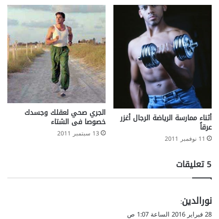
الجري صحي لعقلك وجسدك
أثناء ممارسة الرياضة الرجال أغزر
خصوصا فى الشتاء
عرقاً
13 سبتمبر 2011
11 نوفمبر 2011
‫5 تعليقات
ي
نورالدين
:
ق
28 فبراير 2016 الساعة 1:07 ص