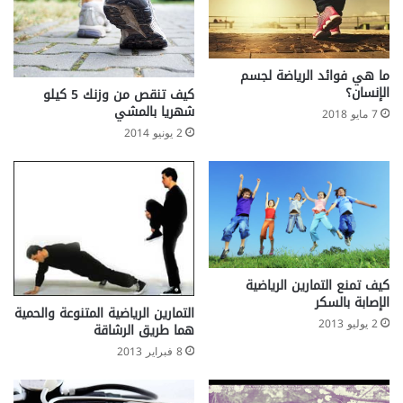
أ
ط
ي
ف
و
ا
ق
ل
ما هي فوائد الرياضة لجسم
ت
ا
الإنسان؟
كيف تنقص من وزنك 5 كيلو
(
ل
شهريا بالمشي
7 مايو 2018
H
ر
2 يونيو 2014
i
ض
c
ع
c
u
p
s
)
كيف تمنع التمارين الرياضية
الإصابة بالسكر
التمارين الرياضية المتنوعة والحمية
2 يوليو 2013
هما طريق الرشاقة
8 فبراير 2013