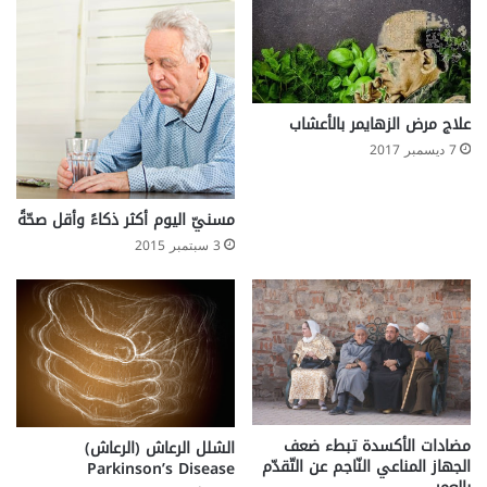
h
و
e
ل
r
ا
n
د
i
ة
a
علاج مرض الزهايمر بالأعشاب
t
7 ديسمبر 2017
i
o
n
مسنيّ اليوم أكثر ذكاءً وأقل صحّةً
3 سبتمبر 2015
مضادات الأكسدة تبطء ضعف
الشلل الرعاش (الرعاش)
الجهاز المناعي النّاجم عن التّقدّم
Parkinson’s Disease