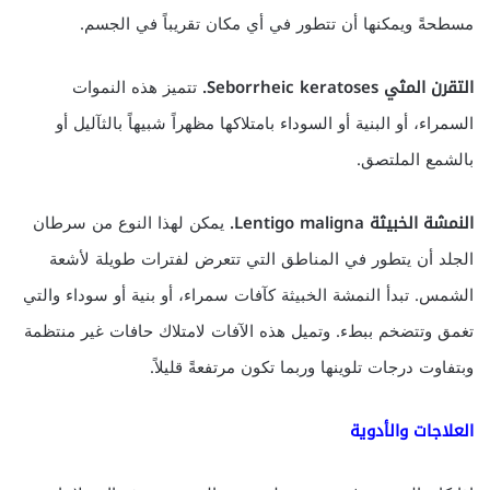
مسطحةً ويمكنها أن تتطور في أي مكان تقريباً في الجسم.
التقرن المثي
Seborrheic keratoses
.
تتميز هذه النموات
السمراء، أو البنية أو السوداء بامتلاكها مظهراً شبيهاً بالثآليل أو
بالشمع الملتصق.
النمشة الخبيثة
Lentigo maligna
.
يمكن لهذا النوع من سرطان
الجلد أن يتطور في المناطق التي تتعرض لفترات طويلة لأشعة
الشمس. تبدأ النمشة الخبيثة كآفات سمراء، أو بنية أو سوداء والتي
تغمق وتتضخم ببطء. وتميل هذه الآفات لامتلاك حافات غير منتظمة
وبتفاوت درجات تلوينها وربما تكون مرتفعةً قليلاً.
العلاجات والأدوية