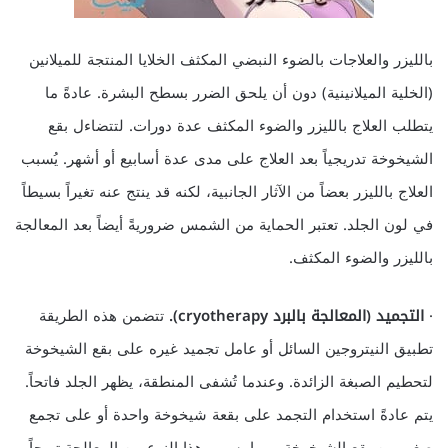
بالليزر والعلاجات بالضوء النبضي المكثف الخلايا المنتجة للميلانين
(الخلية الميلانينية) دون أن يلحق الضرر بسطح البشرة. عادةً ما
يتطلب العلاج بالليزر والضوء المكثف عدة دورات. لتتضاءل بقع
الشيخوخة تدريجياً بعد العلاج على مدى عدة أسابيع أو أشهر. يُسبب
العلاج بالليزر بعضاً من الآثار الجانبية، لكنه قد ينتج عنه تغيراً بسيطاً
في لون الجلد. تعتبر الحماية من الشمس ضروريةً أيضاً بعد المعالجة
بالليزر والضوء المكثف.
·
التجميد (المعالجة بالبرد
cryotherapy
).
تتضمن هذه الطريقة
تطبيق النيتروجين السائل أو عامل تجميد غيره على بقع الشيخوخة
لتحطيم الصبغة الزائدة. وعندما تُشفى المنطقة، يظهر الجلد فاتحاً.
يتم عادةً استخدام التجمد على بقعة شيخوخة واحدة أو على تجمع