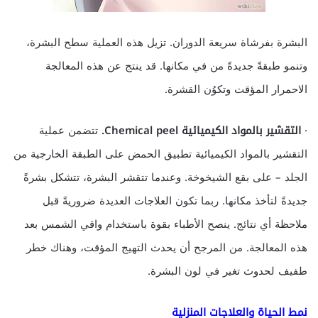
البشرة بفرشاة سريعة الدوران. تزيل هذه العملية سطح البشرة،
وتنمو طبقةً جديدةً من في مكانها. قد ينتج عن هذه المعالجة
الاحمرار المؤقت وتكوُن القشرة.
·
التقشير بالمواد الكيميائية
Chemical peel
.
تتضمن عملية
التقشير بالمواد الكيميائية تطبيق الحمض على الطبقة الخارجية من
الجلد – على بقع الشيخوخة. وعندما تتقشر البشرة، تتشكل بشرةً
جديدةً لتأخذ مكانها. ربما تكون العلاجات العديدة ضروريةً قبل
ملاحظة أي نتائج. ينصح الأطباء بقوة باستخدام واقي الشمس بعد
هذه المعالجة. من المرجح أن يحدث التهيج المؤقت، وهناك خطر
طفيف لحدوث تغير في لون البشرة.
نمط الحياة والعلاجات المنزلية