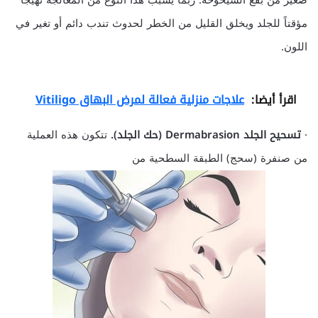
صغير من بقع الشيخوخة. ربما يسبب هذا النوع من المعالجة تهيجاً
مؤقتاً للجلد ويخلق القليل من الخطر لحدوث تندب دائم أو تغير في
اللون.
اقرأ أيضا:
علاجات منزلية فعالة لمرض البهاق Vitiligo
·
تسحيح الجلد
Dermabrasion
(حك الجلد).
تتكون هذه العملية
من صنفرة (سحج) الطبقة السطحية من