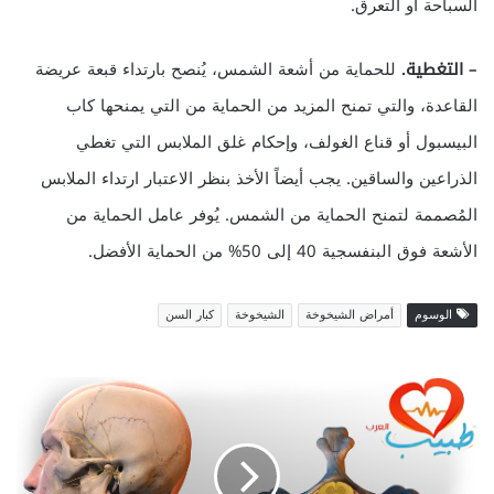
السباحة أو التعرق.
–
التغطية.
للحماية من أشعة الشمس، يُنصح بارتداء قبعة عريضة
القاعدة، والتي تمنح المزيد من الحماية من التي يمنحها كاب
البيسبول أو قناع الغولف، وإحكام غلق الملابس التي تغطي
الذراعين والساقين. يجب أيضاً الأخذ بنظر الاعتبار ارتداء الملابس
المُصممة لتمنح الحماية من الشمس. يُوفر عامل الحماية من
الأشعة فوق البنفسجية 40 إلى 50% من الحماية الأفضل.
الوسوم
أمراض الشيخوخة
الشيخوخة
كبار السن
ف
ت
ق
ا
ل