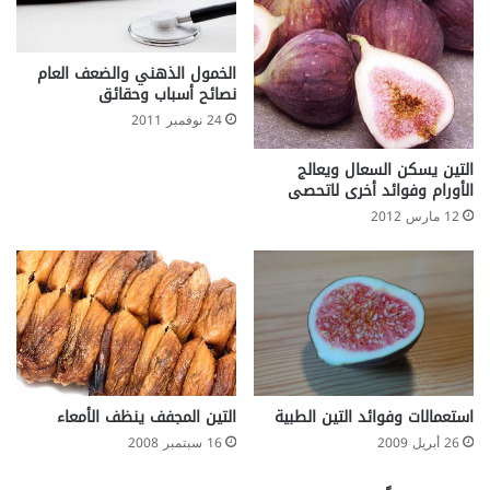
ل
م
ر
الخمول الذهني والضعف العام
ض
نصائح أسباب وحقائق
ى
24 نوفمبر 2011
ا
ل
التين يسكن السعال ويعالج
س
الأورام وفوائد أخرى لاتحصى
ك
12 مارس 2012
ر
ي
التين المجفف ينظف الأمعاء
استعمالات وفوائد التين الطبية
16 سبتمبر 2008
26 أبريل 2009