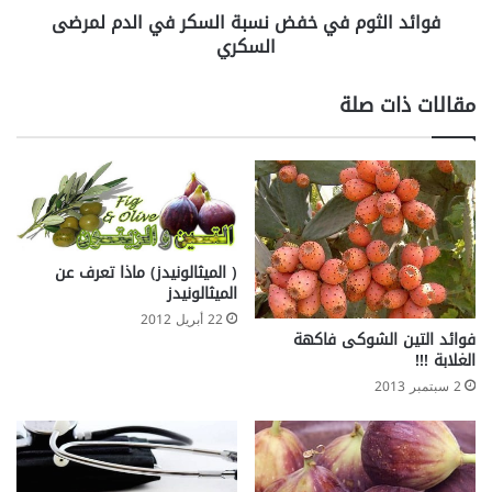
فوائد الثوم في خفض نسبة السكر في الدم لمرضى
م
السكري
ف
ي
خ
مقالات ذات صلة
ف
ض
ن
س
ب
ة
ا
( الميثالونيدز) ماذا تعرف عن
ل
الميثالونيدز
س
22 أبريل 2012
ك
فوائد التين الشوكى فاكهة
ر
الغلابة !!!
ف
2 سبتمبر 2013
ي
ا
ل
د
م