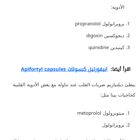
الأدوية:
بروبرانولول propranolol
ديجوكسين digoxin
كينيدين quinidine
اقرأ أيضا:
ابيفورتيل كبسولات Apifortyl capsules
يبطئ ديلتيازيم ضربات القلب عند تناوله مع بعض الأدوية القلبية
كحاجبات بيتا مثل:
ميتوبرولول metoprolol
بروبرانولول