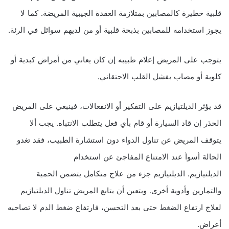
قلبية خطيرة كالمصابين بمتلازمة العقدة الجيبية المريضة. كما لا
يجوز استخدامه للمصابين بذبحة قلبية أو من لديهم سوائل في الرئة.
يتوجب على المريض إعلام طبيبه إن كان يعاني من أمراض كبدية أو
كلوية أو مصاب بفشل القلب الاحتقاني.
قد يؤثر الديلتيازيم على التفكير أو الانفعالات، فينبغي على المريض
الحذر إن قاد السيارة أو قام بأي فعل يتطلب الانتباه. يجب ألا
يتوقف المريض عن تناول الدواء دون استشارة الطبيب، فقد تغدو
الحالة أسوأ عند الامتناع المفاجئ عن استخدام
الديلتيازيم. الديلتيازيم جزء من علاج متكامل يتضمن الحمية
والتمارين وأدوية أخرى. ويتعين أن يتابع المريض تناول الديلتيازيم
لعلاج ارتفاع الضغط حتى بعد التحسن، فارتفاع ضغط الدم لا تصاحبه
أعراض.