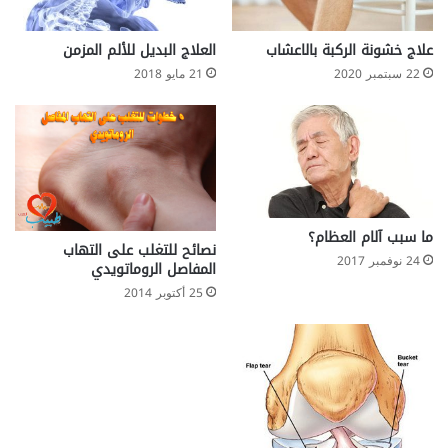
ا
ل
ج
علاج خشونة الركبة بالاعشاب
العلاج البديل للألم المزمن
ل
22 سبتمبر 2020
21 مايو 2018
د
ب
ع
د
ا
ل
و
ل
ما سبب آلام العظام؟
نصائح للتغلب على التهاب
ا
24 نوفمبر 2017
المفاصل الروماتويدي
د
25 أكتوبر 2014
ة
؟