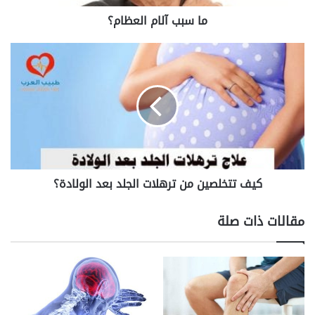
م
ما سبب آلام العظام؟
ا
ل
ع
ك
ظ
ي
ا
ف
م
ت
؟
ت
خ
ل
ص
ي
كيف تتخلصين من ترهلات الجلد بعد الولادة؟
ن
م
ن
مقالات ذات صلة
ت
ر
ه
ل
ا
ت