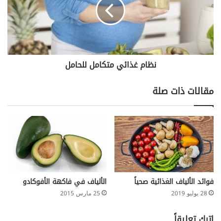
خ
م
ا
غ
ط
ذ
؟
ا
ئ
ي
نظام غذائي متكامل للحامل
م
ت
ك
مقالات ذات صلة
ا
م
ل
ل
ل
ح
ا
م
ل
فوائد الألياف الغذائية صحياً
الألياف في فاكهة الأفوكادو
28 يوليو 2019
25 مارس 2015
اترك تعليقاً