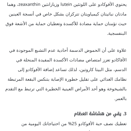
يحتوي الأفوكادو على اللوتئين lutein وزيازانثين zeaxanthin، وهما
مادتان نباتيتان كيمياويتان تتركزان بشكل خاص في أنسجة العينين
حيث تؤمنان حماية مضادة للأكسدة وتعطيان حماية من الأشعة فوق
البنفسجية.
علاوة على أن الحموض الدسمة أحادية عدم التشبع الموجودة في
الأفاكادو تعزز امتصاص مضادات الأكسدة المفيدة المنحلة في
الدسم، مثل البيتا كاروتين، لذلك تساعد إضافة الأفوكادو إلى
نظامك الغذائي على تقليل خطورة الإصابة بتنكس البقعة المرتبطة
بالشيخوخة وهو أحد الأمراض العينية الخطيرة التي ترتبط مع التقدم
بالعمر.
3. يقي من هشاشة العظام
تعطيك نصف حبة الأفوكادو 25% من احتياجاتك اليومية من