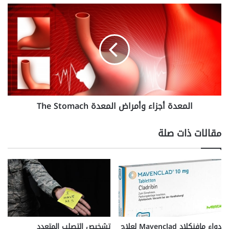
المعدة
أجزاء
وأمراض
المعدة
The
Stomach
المعدة أجزاء وأمراض المعدة The Stomach
مقالات ذات صلة
دواء مافنكلاد Mavenclad لعلاج
تشخيص التصلب المتعدد