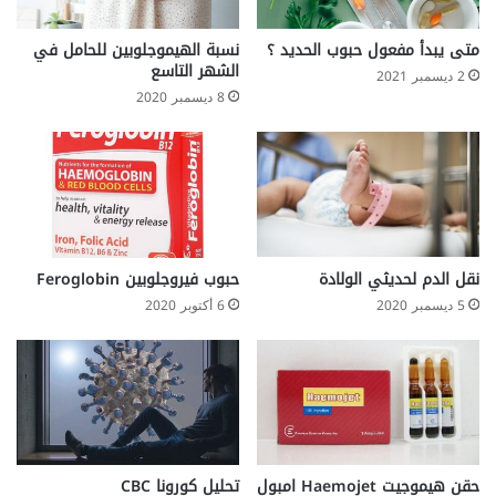
ا
ج
متى يبدأ مفعول حبوب الحديد ؟
نسبة الهيموجلوبين للحامل في
ا
الشهر التاسع
2 ديسمبر 2021
ل
8 ديسمبر 2020
ا
ل
ت
ه
ا
ب
ا
ل
نقل الدم لحديثي الولادة
حبوب فيروجلوبين Feroglobin
ك
5 ديسمبر 2020
6 أكتوبر 2020
ب
د
ى
H
e
p
a
t
حقن هيموجيت Haemojet امبول
تحليل كورونا CBC