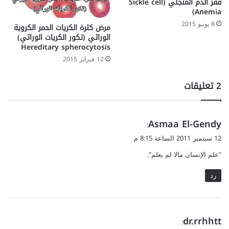
فقر الدم المنجلي (Sickle cell
Anemia)
8 يونيو 2015
مرض كثرة الكريات الحمر الكروية
الوراثي (تكور الكريات الوراثي)
Hereditary spherocytosis
12 فبراير 2015
‫2 تعليقات
ي
Asmaa El-Gendy
:
ق
12 سبتمبر 2011 الساعة 8:15 م
و
"علم الإنسان مالا لم يعلم".
ل
رد
ي
dr.rrhhtt
: