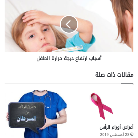
ا
س
ن
ب
ج
ا
و
ب
ا
ر
ت
ف
أسباب ارتفاع درجة حرارة الطفل
ا
ع
د
مقالات ذات صلة
ر
ج
ة
ح
ر
ا
ر
ة
أعراض أورام الرأس
ا
28 أغسطس 2019
ل