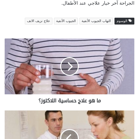
الجراحة آخر خيار علاجي عند الأطفال.
الوسوم
التهاب الجيوب الأنفية
الجيوب الأنفية
علاج نزيف الانف
م
ا
ه
و
ع
ل
ا
ج
ح
ما هو علاج حساسية اللاكتوز؟
س
ا
س
أ
ي
س
ة
ب
ا
ا