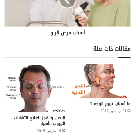
ل
ب
ل
م
ا
ر
ك
ض
ت
ا
أسباب مرض الربو
و
ل
ز
ر
؟
ب
مقالات ذات صلة
و
ما أسباب تورم الوجه ؟
21 ديسمبر 2017
البصل والفجل لعلاج التهابات
الجيوب الأنفية
19 مارس 2015